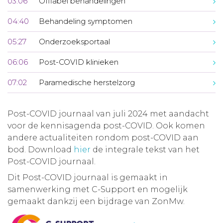
03:06
Offlabel behandelingen
04:40
Behandeling symptomen
05:27
Onderzoeksportaal
06:06
Post-COVID klinieken
07:02
Paramedische herstelzorg
Post-COVID journaal van juli 2024 met aandacht
voor de kennisagenda post-COVID. Ook komen
andere actualiteiten rondom post-COVID aan
bod. Download
hier
de integrale tekst van het
Post-COVID journaal.
Dit Post-COVID journaal is gemaakt in
samenwerking met C-Support en mogelijk
gemaakt dankzij een bijdrage van ZonMw.