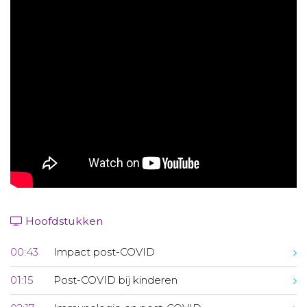
Aanmelden nieuwsbrief
Inloggen
Toegang leeromgeving
Hoofdstukken
00:43
Impact post-COVID
01:15
Post-COVID bij kinderen