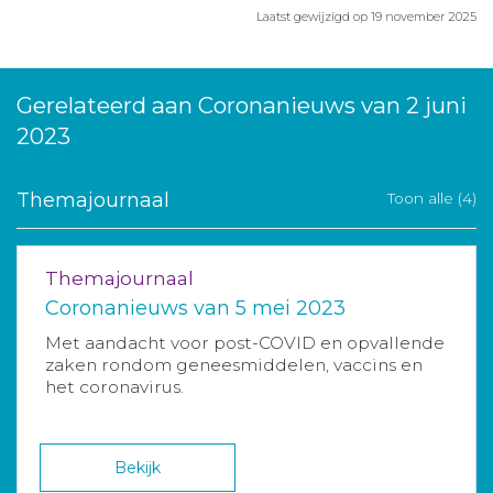
Laatst gewijzigd op 19 november 2025
Gerelateerd aan Coronanieuws van 2 juni
2023
Themajournaal
Toon alle (4)
Themajournaal
Coronanieuws van 5 mei 2023
Met aandacht voor post-COVID en opvallende
zaken rondom geneesmiddelen, vaccins en
het coronavirus.
Bekijk