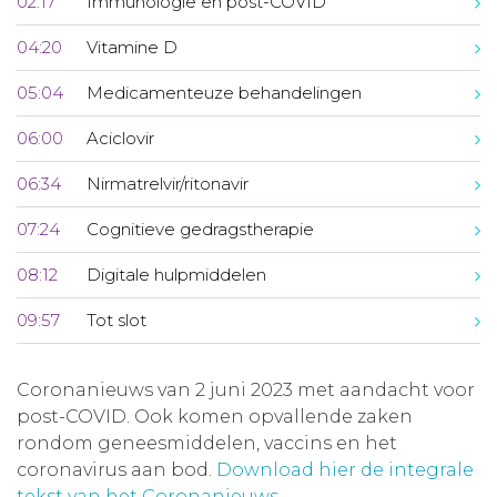
02:17
Immunologie en post-COVID
04:20
Vitamine D
05:04
Medicamenteuze behandelingen
06:00
Aciclovir
06:34
Nirmatrelvir/ritonavir
07:24
Cognitieve gedragstherapie
08:12
Digitale hulpmiddelen
09:57
Tot slot
Coronanieuws van 2 juni 2023 met aandacht voor
post-COVID. Ook komen opvallende zaken
rondom geneesmiddelen, vaccins en het
coronavirus aan bod.
Download hier de integrale
tekst van het Coronanieuws
.