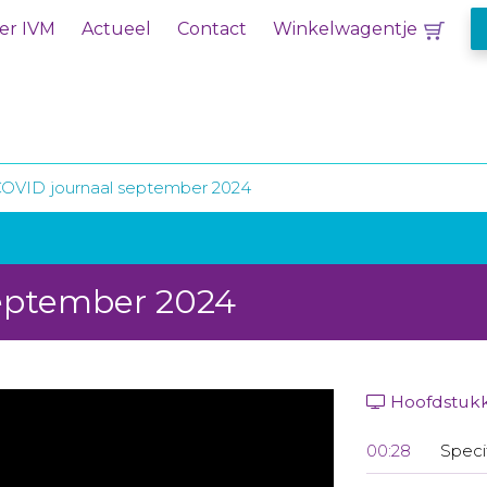
er IVM
Actueel
Contact
Winkelwagentje
COVID journaal september 2024
september 2024
Hoofdstuk
00:28
Speci