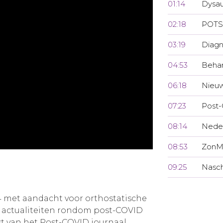
01:14
Dysa
02:18
POT
03:19
Diag
04:53
Beha
06:18
Nieuw
07:23
Post-
08:14
Neder
08:53
ZonM
09:25
Nasch
 met aandacht voor orthostatische
 actualiteiten rondom post-COVID
st van het Post-COVID journaal.