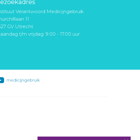
ezoekadres
nstituut Verantwoord Medicijngebruik
urchilllaan 11
527 GV Utrecht
aandag t/m vrijdag: 9.00 - 17.00 uur
medicijngebruik