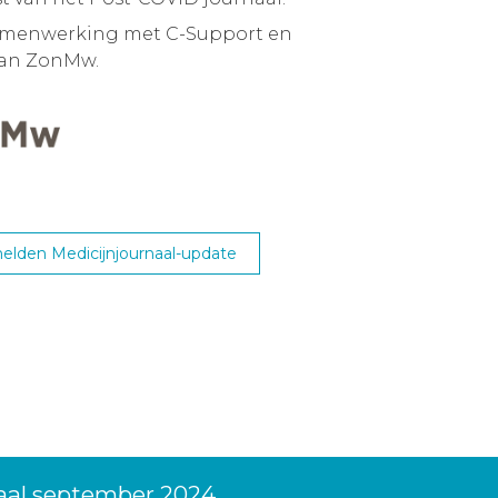
samenwerking met C-Support en
van ZonMw.
lden Medicijnjournaal-update
aal september 2024