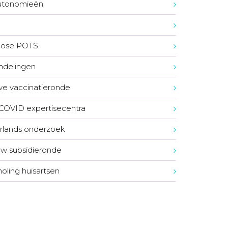
utonomieën
S
nose POTS
ndelingen
e vaccinatieronde
COVID expertisecentra
lands onderzoek
w subsidieronde
oling huisartsen