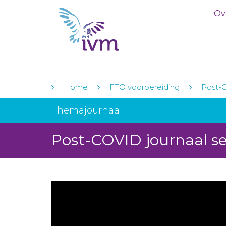
Ov
Home
FTO voorbereiding
Post-
Themajournaal
Post-COVID journaal 