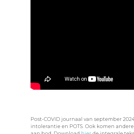
Post-COVID journaal van september 2024
intolerantie en POTS. Ook komen andere
aan bod. Download
hier
de integrale tek