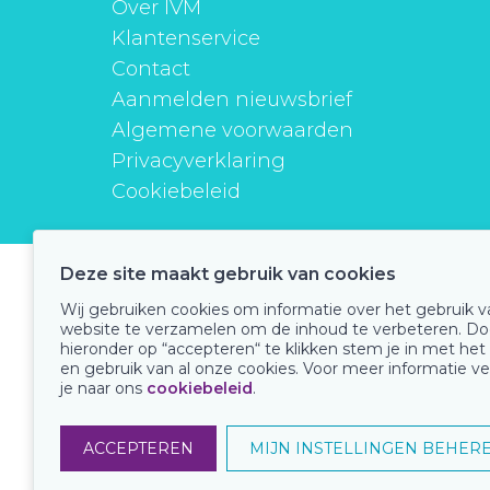
Over IVM
Klantenservice
Contact
Aanmelden nieuwsbrief
Algemene voorwaarden
Privacyverklaring
Cookiebeleid
Deze site maakt gebruik van cookies
instituutverantwoordmedicijngebruik
Wij gebruiken cookies om informatie over het gebruik 
website te verzamelen om de inhoud te verbeteren. Do
hieronder op “accepteren“ te klikken stem je in met het
en gebruik van al onze cookies. Voor meer informatie ve
Onze keurmerken
je naar ons
cookiebeleid
.
ACCEPTEREN
MIJN INSTELLINGEN BEHER