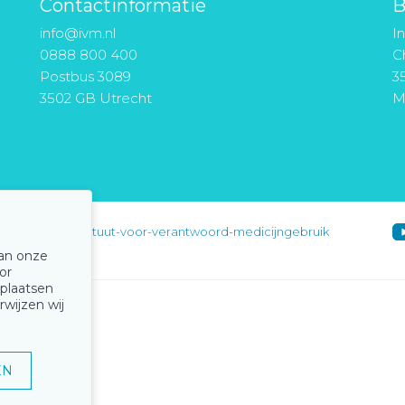
Contactinformatie
B
info@ivm.nl
I
0888 800 400
Ch
Postbus 3089
3
3502 GB Utrecht
M
instituut-voor-verantwoord-medicijngebruik
van onze
or
 plaatsen
rwijzen wij
EN