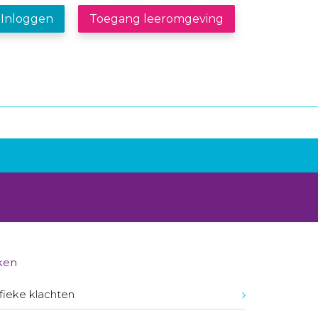
Inloggen
Toegang leeromgeving
ken
fieke klachten