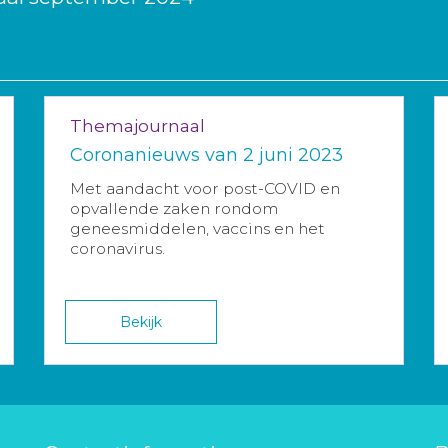
Themajournaal
Coronanieuws van 2 juni 2023
Met aandacht voor post-COVID en
opvallende zaken rondom
geneesmiddelen, vaccins en het
coronavirus.
Bekijk