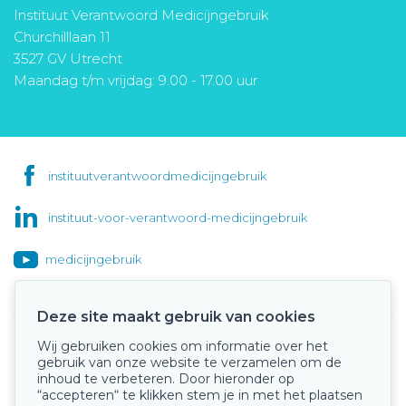
Instituut Verantwoord Medicijngebruik
Churchilllaan 11
3527 GV Utrecht
Maandag t/m vrijdag: 9.00 - 17.00 uur
instituutverantwoordmedicijngebruik
instituut-voor-verantwoord-medicijngebruik
medicijngebruik
Deze site maakt gebruik van cookies
Wij gebruiken cookies om informatie over het
Onze keurmerken
gebruik van onze website te verzamelen om de
inhoud te verbeteren. Door hieronder op
“accepteren“ te klikken stem je in met het plaatsen