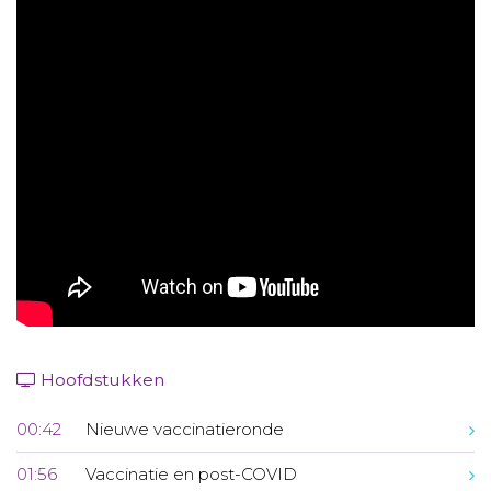
Aanmelden nieuwsbrief
Inloggen
Toegang leeromgeving
Hoofdstukken
00:42
Nieuwe vaccinatieronde
01:56
Vaccinatie en post-COVID