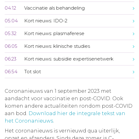
04:12
Vaccinatie als behandeling
05:04
Kort nieuws: IDO-2
05:32
Kort nieuws: plasmaferese
06:05
Kort nieuws: klinische studies
06:23
Kort nieuws: subsidie expertisenetwerk
06:54
Tot slot
Coronanieuws van 1 september 2023 met
aandacht voor vaccinatie en post-COVID. Ook
komen andere actualiteiten rondom post-COVID
aan bod.
Download hier de integrale tekst van
het Coronanieuws
.
Het coronanieuws is vernieuwd qua uiterlijk,
opzet en afzenders. Sinds deze zomer is C-