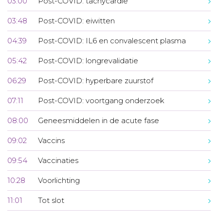
03:00
Post-COVID: tachycardie
03:48
Post-COVID: eiwitten
04:39
Post-COVID: IL6 en convalescent plasma
05:42
Post-COVID: longrevalidatie
06:29
Post-COVID: hyperbare zuurstof
07:11
Post-COVID: voortgang onderzoek
08:00
Geneesmiddelen in de acute fase
09:02
Vaccins
09:54
Vaccinaties
10:28
Voorlichting
11:01
Tot slot