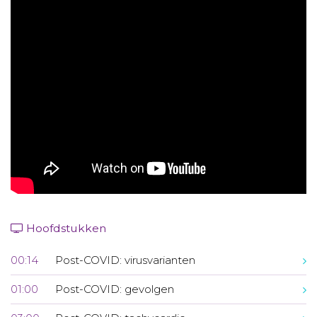
Aanmelden nieuwsbrief
Inloggen
Toegang leeromgeving
Hoofdstukken
00:14
Post-COVID: virusvarianten
01:00
Post-COVID: gevolgen