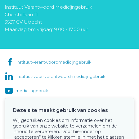
Instituut Verantwoord Medicijngebruik
Churchilllaan 11
3527 GV Utrecht
Maandag t/m vrijdag: 9.00 - 17.00 uur
instituutverantwoordmedicijngebruik
instituut-voor-verantwoord-medicijngebruik
medicijngebruik
Deze site maakt gebruik van cookies
Wij gebruiken cookies om informatie over het
Onze keurmerken
gebruik van onze website te verzamelen om de
inhoud te verbeteren. Door hieronder op
“accepteren“ te klikken stem je in met het plaatsen