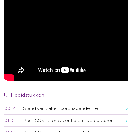
Aanmelden nieuwsbrief
Inloggen
Toegang leeromgeving
Hoofdstukken
00:14
Stand van zaken coronapandemie
01:10
Post-COVID: prevalentie en risicofactoren