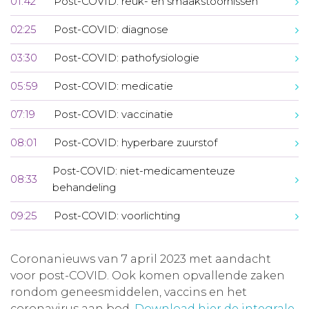
01:42
Post-COVID: reuk- en smaakstoornissen
02:25
Post-COVID: diagnose
03:30
Post-COVID: pathofysiologie
05:59
Post-COVID: medicatie
07:19
Post-COVID: vaccinatie
08:01
Post-COVID: hyperbare zuurstof
Post-COVID: niet-medicamenteuze
08:33
behandeling
09:25
Post-COVID: voorlichting
Coronanieuws van 7 april 2023 met aandacht
voor post-COVID. Ook komen opvallende zaken
rondom geneesmiddelen, vaccins en het
coronavirus aan bod.
Download hier de integrale