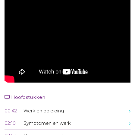
Aanmelden nieuwsbrief
Inloggen
Toegang leeromgeving
Hoofdstukken
00:42
Werk en opleiding
02:10
Symptomen en werk