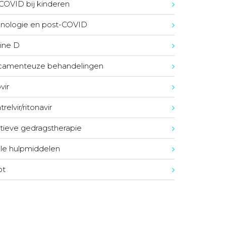
COVID bij kinderen
nologie en post-COVID
ine D
camenteuze behandelingen
vir
relvir/ritonavir
tieve gedragstherapie
ale hulpmiddelen
ot