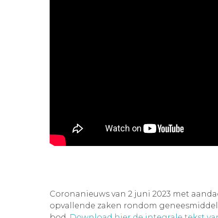
Coronanieuws van 2 juni 2023 met aand
opvallende zaken rondom geneesmiddelen
bod.
Download hier de integrale tekst v