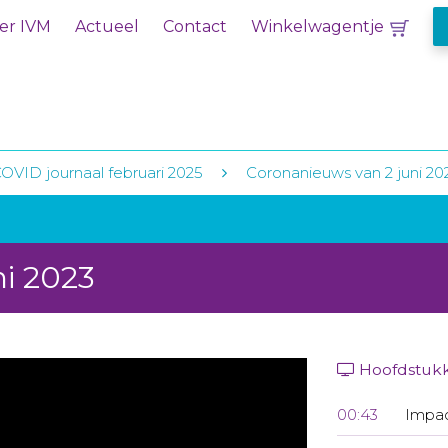
er IVM
Actueel
Contact
Winkelwagentje
OVID journaal februari 2025
Coronanieuws van 2 juni 20
ni 2023
Hoofdstuk
00:43
Impa