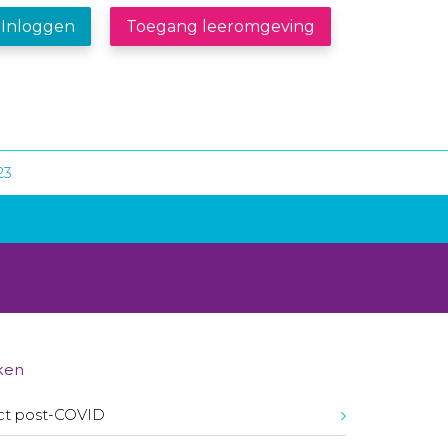
Inloggen
Toegang leeromgeving
23
ken
ct post-COVID