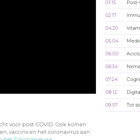
01:15
Post-
02:17
Immu
04:20
Vitam
05:04
Medi
06:00
Aciclo
06:34
Nirmat
07:24
Cogni
08:12
Digit
09:57
Tot sl
acht voor post-COVID. Ook komen
, vaccins en het coronavirus aan
an het Coronanieuws
.