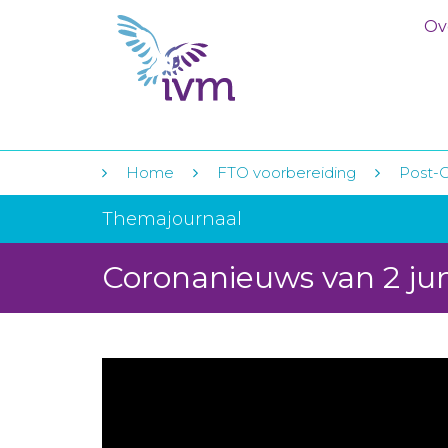
Ov
Home
FTO voorbereiding
Post-C
Themajournaal
Coronanieuws van 2 ju