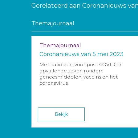
Gerelateerd aan Coronanieuws van
Themajournaal
Themajournaal
Coronanieuws van 5 mei 2023
Met aandacht voor post-COVID en
opvallende zaken rondom
geneesmiddelen, vaccins en het
coronavirus.
Bekijk