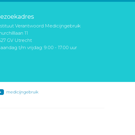
ezoekadres
nstituut Verantwoord Medicijngebruik
urchilllaan 11
527 GV Utrecht
aandag t/m vrijdag: 9.00 - 17.00 uur
medicijngebruik