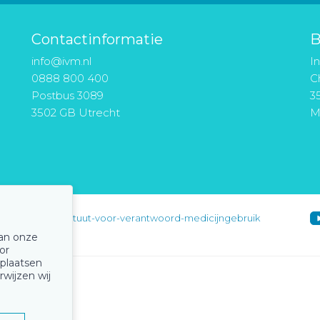
Contactinformatie
B
info@ivm.nl
I
0888 800 400
Ch
Postbus 3089
3
3502 GB Utrecht
M
instituut-voor-verantwoord-medicijngebruik
van onze
or
 plaatsen
rwijzen wij