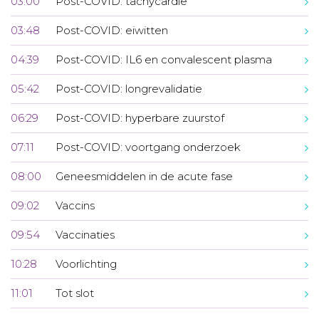
03:00
Post-COVID: tachycardie
03:48
Post-COVID: eiwitten
04:39
Post-COVID: IL6 en convalescent plasma
05:42
Post-COVID: longrevalidatie
06:29
Post-COVID: hyperbare zuurstof
07:11
Post-COVID: voortgang onderzoek
08:00
Geneesmiddelen in de acute fase
09:02
Vaccins
09:54
Vaccinaties
10:28
Voorlichting
11:01
Tot slot