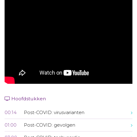
Aanmelden nieuwsbrief
Inloggen
Toegang leeromgeving
Hoofdstukken
00:14
Post-COVID: virusvarianten
01:00
Post-COVID: gevolgen