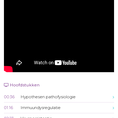
Aanmelden nieuwsbrief
Inloggen
Toegang leeromgeving
Hoofdstukken
00:36
Hypothesen pathofysiologie
01:16
Immuundysregulatie