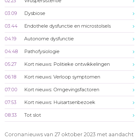
02:23
Viruspersistentie
03:09
Dysbiose
03:44
Endothele dysfunctie en microstolsels
04:19
Autonome dysfunctie
04:48
Pathofysiologie
05:27
Kort nieuws: Politieke ontwikkelingen
06:18
Kort nieuws: Verloop symptomen
07:00
Kort nieuws: Omgevingsfactoren
07:53
Kort nieuws: Huisartsenbezoek
08:33
Tot slot
Coronanieuws van 27 oktober 2023 met aandacht