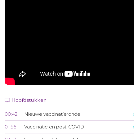
Aanmelden nieuwsbrief
Inloggen
Toegang leeromgeving
Hoofdstukken
00:42
Nieuwe vaccinatieronde
01:56
Vaccinatie en post-COVID