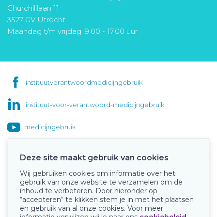
Churchilllaan 11
3527 GV Utrecht
Maandag t/m vrijdag: 9.00 - 17.00 uur
instituutverantwoordmedicijngebruik
instituut-voor-verantwoord-medicijngebruik
medicijngebruik
Deze site maakt gebruik van cookies
Wij gebruiken cookies om informatie over het
Onze keurmerken
gebruik van onze website te verzamelen om de
inhoud te verbeteren. Door hieronder op
“accepteren“ te klikken stem je in met het plaatsen
en gebruik van al onze cookies. Voor meer