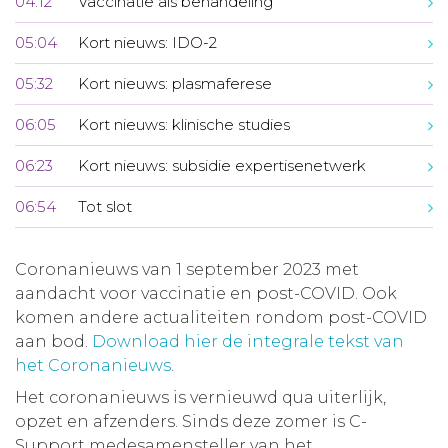
04:12
Vaccinatie als behandeling
05:04
Kort nieuws: IDO-2
05:32
Kort nieuws: plasmaferese
06:05
Kort nieuws: klinische studies
06:23
Kort nieuws: subsidie expertisenetwerk
06:54
Tot slot
Coronanieuws van 1 september 2023 met
aandacht voor vaccinatie en post-COVID. Ook
komen andere actualiteiten rondom post-COVID
aan bod.
Download hier de integrale tekst van
het Coronanieuws
.
Het coronanieuws is vernieuwd qua uiterlijk,
opzet en afzenders. Sinds deze zomer is C-
Support medesamensteller van het