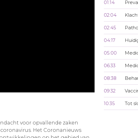
01:14
Preva
02:04
Klach
02:45
Patho
04:17
Huidi
05:00
Medic
06:33
Medi
08:38
Behan
09:32
Vacci
10:35
Tot sl
andacht voor opvallende zaken
coronavirus. Het Coronanieuws
 ontwikkelingen op het gebied van