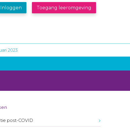
Inloggen
Toegang leeromgeving
ari 2023
ken
itie post-COVID