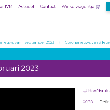
er IVM
Actueel
Contact
Winkelwagentje
anieuws van 1 september 2023
Coronanieuws van 3 febru
bruari 2023
Hoofdstuk
00:38
Defin