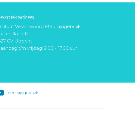
ezoekadres
nstituut Verantwoord Medicijngebruik
urchilllaan 11
527 GV Utrecht
aandag t/m vrijdag: 9.00 - 17.00 uur
medicijngebruik