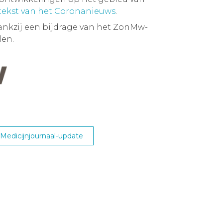
 tekst van het Coronanieuws
.
ankzij een bijdrage van het ZonMw-
en.
edicijnjournaal-update