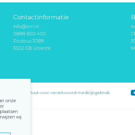
Contactinformatie
B
info@ivm.nl
I
0888 800 400
Ch
Postbus 3089
3
3502 GB Utrecht
M
instituut-voor-verantwoord-medicijngebruik
van onze
or
 plaatsen
rwijzen wij