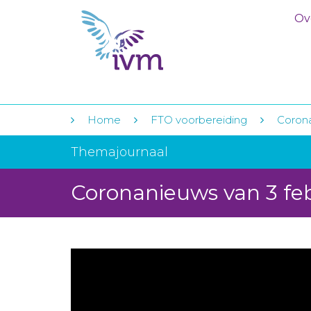
Ov
Home
FTO voorbereiding
Coron
Themajournaal
Coronanieuws van 3 fe