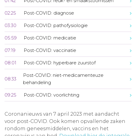
01:42
Post-COVID: reuk- en smaakstoornissen
02:25
Post-COVID: diagnose
03:30
Post-COVID: pathofysiologie
05:59
Post-COVID: medicatie
07:19
Post-COVID: vaccinatie
08:01
Post-COVID: hyperbare zuurstof
Post-COVID: niet-medicamenteuze
08:33
behandeling
09:25
Post-COVID: voorlichting
Coronanieuws van 7 april 2023 met aandacht
voor post-COVID. Ook komen opvallende zaken
rondom geneesmiddelen, vaccins en het
coronavirus aan bod.
Download hier de integrale