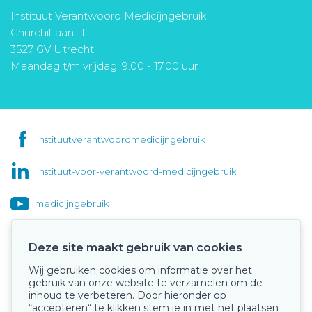
Instituut Verantwoord Medicijngebruik
Churchilllaan 11
3527 GV Utrecht
Maandag t/m vrijdag: 9.00 - 17.00 uur
instituutverantwoordmedicijngebruik
instituut-voor-verantwoord-medicijngebruik
medicijngebruik
Deze site maakt gebruik van cookies
Wij gebruiken cookies om informatie over het
Onze keurmerken
gebruik van onze website te verzamelen om de
inhoud te verbeteren. Door hieronder op
“accepteren“ te klikken stem je in met het plaatsen