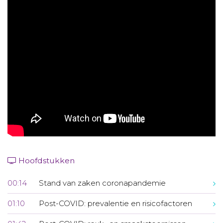
Aanmelden nieuwsbrief
Inloggen
Toegang leeromgeving
Hoofdstukken
00:14
Stand van zaken coronapandemie
01:10
Post-COVID: prevalentie en risicofactoren