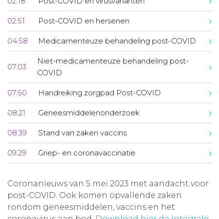
02:18
Post-COVID en virusvarianten
02:51
Post-COVID en hersenen
04:58
Medicamenteuze behandeling post-COVID
Niet-medicamenteuze behandeling post-
07:03
COVID
07:50
Handreiking zorgpad Post-COVID
08:21
Geneesmiddelenonderzoek
08:39
Stand van zaken vaccins
09:29
Griep- en coronavaccinatie
Coronanieuws van 5 mei 2023 met aandacht voor
post-COVID. Ook komen opvallende zaken
rondom geneesmiddelen, vaccins en het
coronavirus aan bod.
Download hier de integrale