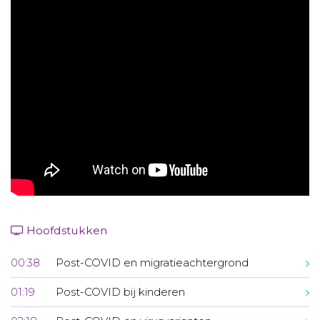
Aanmelden nieuwsbrief
Inloggen
Toegang leeromgeving
Hoofdstukken
00:38
Post-COVID en migratieachtergrond
01:19
Post-COVID bij kinderen