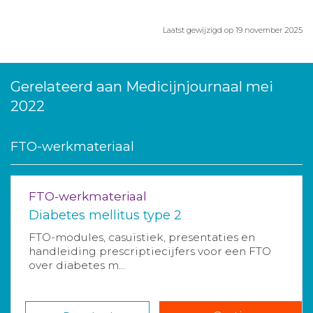
Laatst gewijzigd op 19 november 2025
Gerelateerd aan Medicijnjournaal mei
2022
FTO-werkmateriaal
FTO-werkmateriaal
Diabetes mellitus type 2
FTO-modules, casuïstiek, presentaties en
handleiding prescriptiecijfers voor een FTO
over diabetes m...