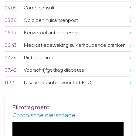
03:05
Combiconsult
05:36
Opioïden huisartsenpost
06:14
Keuzetool antidepressiva
06:43
Medicatiebewaking suikerhoudende dranken
07:23
Pictogrammen
07:49
Voorschrijfgedrag diabetes
11:32
Discussiepunten voor het FTO
Filmfragment
Chronische nierschade