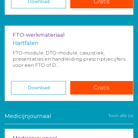
Gratis
Download
FTO-werkmateriaal
Hartfalen
FTO-module, DTO-module, casuïstiek,
presentaties en handleiding prescriptiecijfers
voor een FTO of D...
Gratis
Download
Medicijnjournaal
Toon alle (4)
Medicijnjournaal