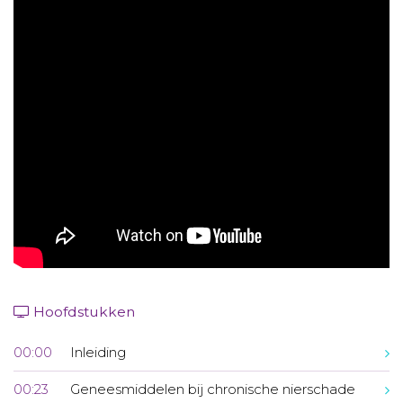
Aanmelden nieuwsbrief
Inloggen
Toegang leeromgeving
Hoofdstukken
00:00
Inleiding
00:23
Geneesmiddelen bij chronische nierschade