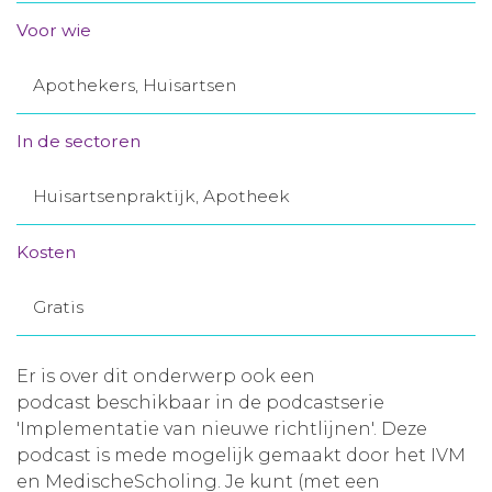
Aanmelden nieuwsbrief
Voor wie
Apothekers, Huisartsen
Inloggen
In de sectoren
Toegang leeromgeving
Huisartsenpraktijk, Apotheek
Kosten
Gratis
Er is over dit onderwerp ook een
podcast beschikbaar in de podcastserie
'Implementatie van nieuwe richtlijnen'. Deze
podcast is mede mogelijk gemaakt door het IVM
en MedischeScholing. Je kunt (met een