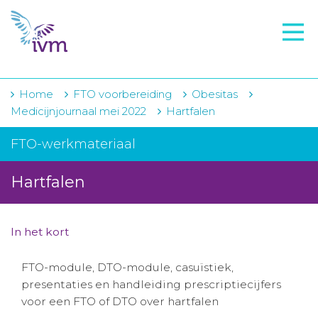
VMI
FTO voorbereiding
IVM-academie
Home
FTO voorbereiding
Obesitas
Medicijnjournaal mei 2022
Hartfalen
Zorginstellingen
FTO-werkmateriaal
Voorschrijfgedrag
Hartfalen
Projecten
Over IVM
In het kort
Actueel
FTO-module, DTO-module, casuïstiek,
Contact
presentaties en handleiding prescriptiecijfers
voor een FTO of DTO over hartfalen
Winkelwagentje