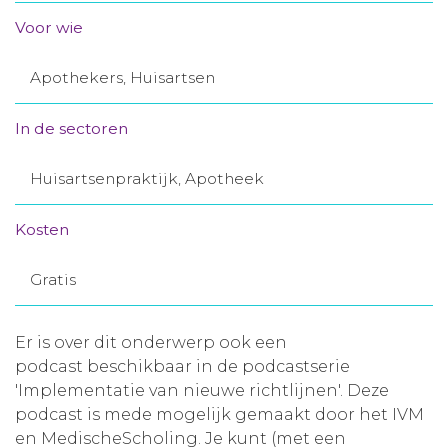
Aanmelden nieuwsbrief
Voor wie
Apothekers, Huisartsen
Inloggen
In de sectoren
Toegang leeromgeving
Huisartsenpraktijk, Apotheek
Kosten
Gratis
Er is over dit onderwerp ook een
podcast beschikbaar in de podcastserie
'Implementatie van nieuwe richtlijnen'. Deze
podcast is mede mogelijk gemaakt door het IVM
en MedischeScholing. Je kunt (met een