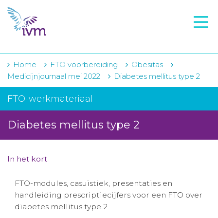
VMI
FTO voorbereiding
IVM-academie
Home
FTO voorbereiding
Obesitas
Medicijnjournaal mei 2022
Diabetes mellitus type 2
Zorginstellingen
FTO-werkmateriaal
Voorschrijfgedrag
Diabetes mellitus type 2
Projecten
Over IVM
In het kort
Actueel
FTO-modules, casuïstiek, presentaties en
Contact
handleiding prescriptiecijfers voor een FTO over
diabetes mellitus type 2
Winkelwagentje