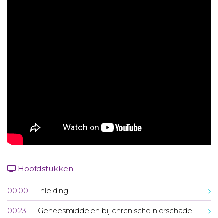
Aanmelden nieuwsbrief
Inloggen
Toegang leeromgeving
Hoofdstukken
00:00
Inleiding
00:23
Geneesmiddelen bij chronische nierschade