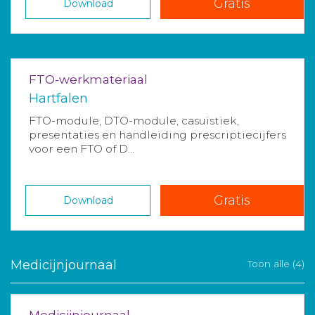
Gratis
Download
FTO-werkmateriaal
Hartfalen
FTO-module, DTO-module, casuïstiek,
presentaties en handleiding prescriptiecijfers
voor een FTO of D...
Gratis
Download
Medicijnjournaal
Toon alle (4)
Medicijnjournaal