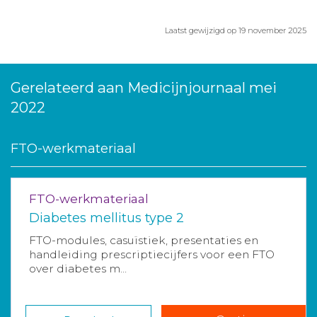
Laatst gewijzigd op 19 november 2025
Gerelateerd aan Medicijnjournaal mei
2022
FTO-werkmateriaal
FTO-werkmateriaal
Diabetes mellitus type 2
FTO-modules, casuïstiek, presentaties en
handleiding prescriptiecijfers voor een FTO
over diabetes m...