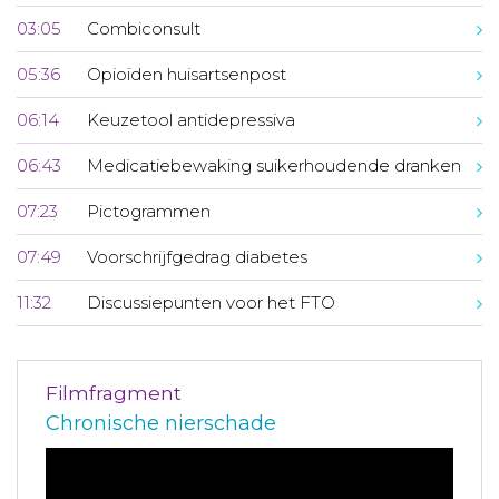
03:05
Combiconsult
05:36
Opioïden huisartsenpost
06:14
Keuzetool antidepressiva
06:43
Medicatiebewaking suikerhoudende dranken
07:23
Pictogrammen
07:49
Voorschrijfgedrag diabetes
11:32
Discussiepunten voor het FTO
Filmfragment
Chronische nierschade