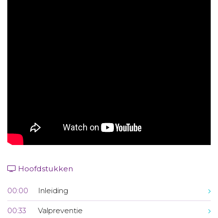
Aanmelden nieuwsbrief
Inloggen
Toegang leeromgeving
Hoofdstukken
00:00
Inleiding
00:33
Valpreventie