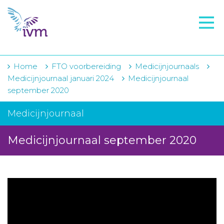
VMI
FTO voorbereiding
IVM-academie
Home
FTO voorbereiding
Medicijnjournaals
Medicijnjournaal januari 2024
Medicijnjournaal
Zorginstellingen
september 2020
Voorschrijfgedrag
Medicijnjournaal
Projecten
Medicijnjournaal september 2020
Over IVM
Actueel
Contact
Winkelwagentje