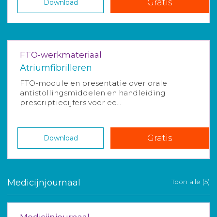
Gratis
Download
FTO-werkmateriaal
Atriumfibrilleren
FTO-module en presentatie over orale
antistollingsmiddelen en handleiding
prescriptiecijfers voor ee...
Gratis
Download
Medicijnjournaal
Toon alle (5)
Medicijnjournaal