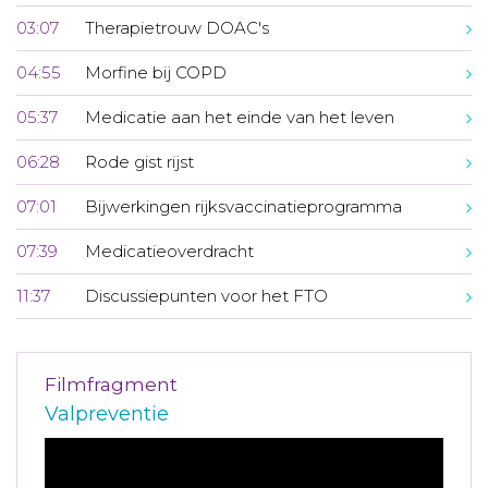
03:07
Therapietrouw DOAC's
04:55
Morfine bij COPD
05:37
Medicatie aan het einde van het leven
06:28
Rode gist rijst
07:01
Bijwerkingen rijksvaccinatieprogramma
07:39
Medicatieoverdracht
11:37
Discussiepunten voor het FTO
Filmfragment
Valpreventie