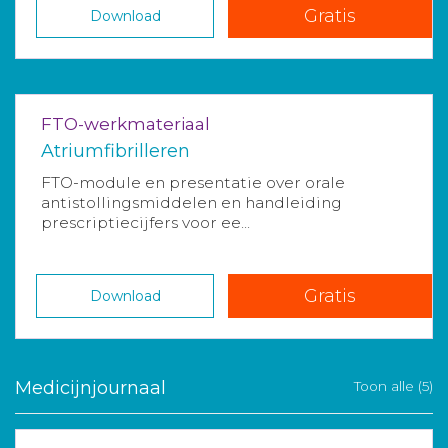
Gratis
Download
FTO-werkmateriaal
Atriumfibrilleren
FTO-module en presentatie over orale
antistollingsmiddelen en handleiding
prescriptiecijfers voor ee...
Gratis
Download
Medicijnjournaal
Toon alle (5)