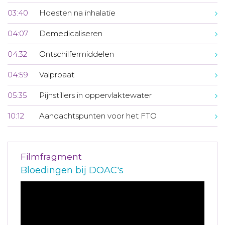
03:40
Hoesten na inhalatie
04:07
Demedicaliseren
04:32
Ontschilfermiddelen
04:59
Valproaat
05:35
Pijnstillers in oppervlaktewater
10:12
Aandachtspunten voor het FTO
Filmfragment
Bloedingen bij DOAC's