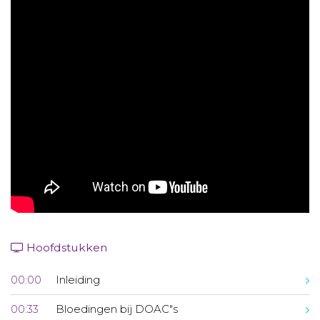
Aanmelden nieuwsbrief
Inloggen
Toegang leeromgeving
Hoofdstukken
00:00
Inleiding
00:33
Bloedingen bij DOAC"s