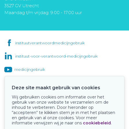
3527 GV Utrecht
Maandag t/m vrijdag: 9.00 - 17.00 uur
instituutverantwoordmedicijngebruik
instituut-voor-verantwoord-medicijngebruik
medicijngebruik
Deze site maakt gebruik van cookies
Wij gebruiken cookies om informatie over het
Onze keurmerken
gebruik van onze website te verzamelen om de
inhoud te verbeteren. Door hieronder op
“accepteren“ te klikken stem je in met het plaatsen
en gebruik van al onze cookies. Voor meer
informatie verwijzen wij je naar ons
cookiebeleid
.