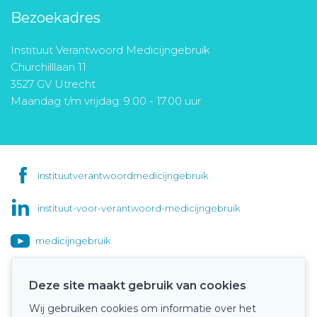
Bezoekadres
Instituut Verantwoord Medicijngebruik
Churchilllaan 11
3527 GV Utrecht
Maandag t/m vrijdag: 9.00 - 17.00 uur
instituutverantwoordmedicijngebruik
instituut-voor-verantwoord-medicijngebruik
medicijngebruik
Deze site maakt gebruik van cookies
Wij gebruiken cookies om informatie over het
Onze keurmerken