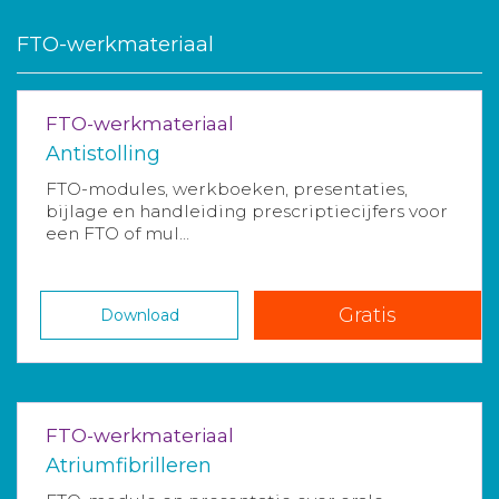
FTO-werkmateriaal
FTO-werkmateriaal
Antistolling
FTO-modules, werkboeken, presentaties,
bijlage en handleiding prescriptiecijfers voor
een FTO of mul...
Gratis
Download
FTO-werkmateriaal
Atriumfibrilleren