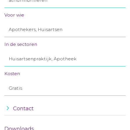
atriumfibrilleren
Aanmelden nieuwsbrief
Voor wie
Inloggen
Apothekers, Huisartsen
Toegang leeromgeving
In de sectoren
Huisartsenpraktijk, Apotheek
Kosten
Gratis
Contact
Downloads