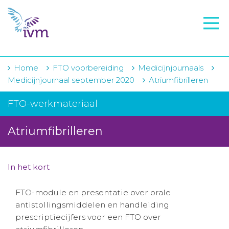
VMI
FTO voorbereiding
IVM-academie
Home
FTO voorbereiding
Medicijnjournaals
Medicijnjournaal september 2020
Atriumfibrilleren
Zorginstellingen
FTO-werkmateriaal
Voorschrijfgedrag
Atriumfibrilleren
Projecten
Over IVM
In het kort
Actueel
FTO-module en presentatie over orale
Contact
antistollingsmiddelen en handleiding
prescriptiecijfers voor een FTO over
Winkelwagentje