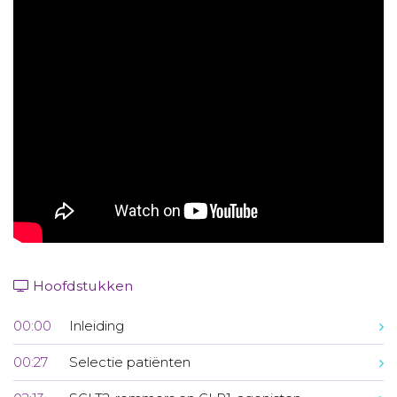
Aanmelden nieuwsbrief
Inloggen
Toegang leeromgeving
Hoofdstukken
00:00
Inleiding
00:27
Selectie patiënten