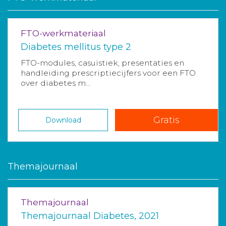
FTO-werkmateriaal
Diabetes mellitus type 2
FTO-modules, casuïstiek, presentaties en
handleiding prescriptiecijfers voor een FTO
over diabetes m...
Gratis
Download
Themajournaal
Themajournaal
Themajournaal Diabetes, 2021