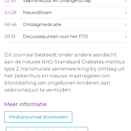
02:55
Valproïnezuur en zwangerschap
04:28
Nieuwsflitsen
06:46
Ontslagmedicatie
09:33
Discussiepunten voor het FTO
Dit journaal besteedt onder andere aandacht
aan de nieuwe NHG-Standaard Diabetes mellitus
type 2, transmurale samenwerking bij ontslag uit
het ziekenhuis en nieuwe maatregelen om
blootstelling van ongeboren kinderen aan
valproïnezuur te vermijden.
Meer informatie
Medicijnjournaal downloaden