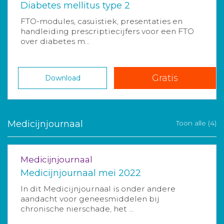
Diabetes mellitus type 2
FTO-modules, casuïstiek, presentaties en
handleiding prescriptiecijfers voor een FTO
over diabetes m...
Gratis
Download
Medicijnjournaal
Toon alle (4)
Medicijnjournaal
Medicijnjournaal mei 2022
In dit Medicijnjournaal is onder andere
aandacht voor geneesmiddelen bij
chronische nierschade, het ...