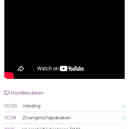
Aanmelden nieuwsbrief
Inloggen
Toegang leeromgeving
Hoofdstukken
00:00
Inleiding
00:38
Zwangerschapsbraken