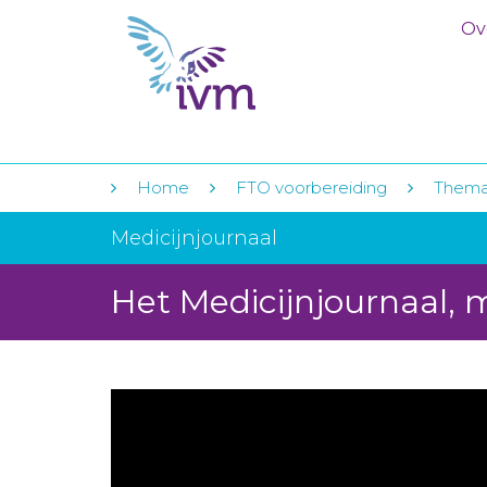
Ov
Home
FTO voorbereiding
Themaj
Medicijnjournaal
Het Medicijnjournaal, 