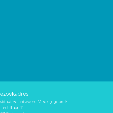
ezoekadres
nstituut Verantwoord Medicijngebruik
urchilllaan 11