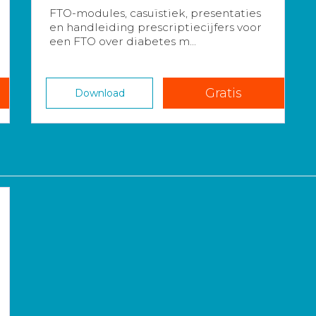
FTO-modules, casuïstiek, presentaties
en handleiding prescriptiecijfers voor
een FTO over diabetes m...
Gratis
Download