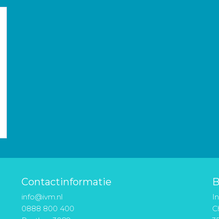
Contactinformatie
B
info@ivm.nl
I
0888 800 400
Ch