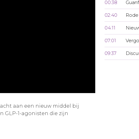
00:38
Guanf
02:40
Rode 
04:11
Nieuw
07:01
Vergo
09:37
Discu
acht aan een nieuw middel bij
 GLP-1-agonisten die zijn