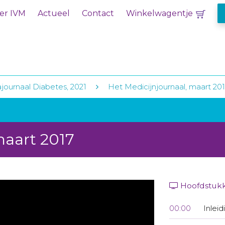
er IVM
Actueel
Contact
Winkelwagentje
ournaal Diabetes, 2021
Het Medicijnjournaal, maart 20
maart 2017
Hoofdstuk
00:00
Inleid