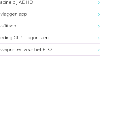
acine bij ADHD
vlaggen app
sflitsen
eding GLP-1-agonisten
ssiepunten voor het FTO