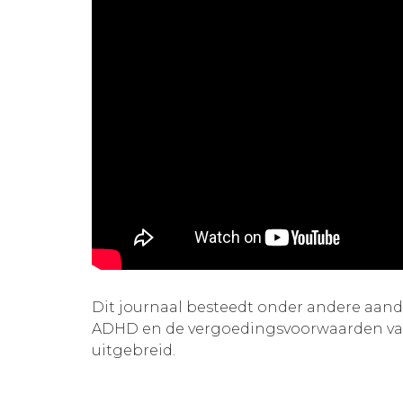
Dit journaal besteedt onder andere aand
ADHD en de vergoedingsvoorwaarden van
uitgebreid.