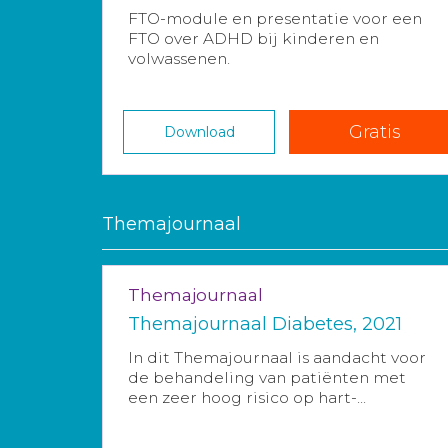
FTO-module en presentatie voor een
FTO over ADHD bij kinderen en
volwassenen.
Gratis
Download
Themajournaal
Themajournaal
Themajournaal Diabetes, 2021
In dit Themajournaal is aandacht voor
de behandeling van patiënten met
een zeer hoog risico op hart-...