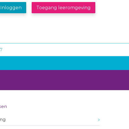
Inloggen
Toegang leeromgeving
17
ken
ing