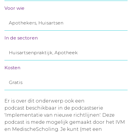
Aanmelden nieuwsbrief
Voor wie
Apothekers, Huisartsen
Inloggen
In de sectoren
Toegang leeromgeving
Huisartsenpraktijk, Apotheek
Kosten
Gratis
Er is over dit onderwerp ook een
podcast beschikbaar in de podcastserie
'Implementatie van nieuwe richtlijnen'. Deze
podcast is mede mogelijk gemaakt door het IVM
en MedischeScholing. Je kunt (met een