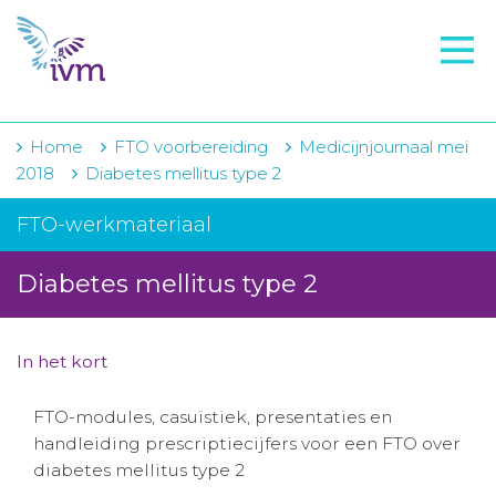
VMI
FTO voorbereiding
IVM-academie
Home
FTO voorbereiding
Medicijnjournaal mei
2018
Diabetes mellitus type 2
Zorginstellingen
FTO-werkmateriaal
Voorschrijfgedrag
Diabetes mellitus type 2
Projecten
Over IVM
In het kort
Actueel
FTO-modules, casuïstiek, presentaties en
Contact
handleiding prescriptiecijfers voor een FTO over
diabetes mellitus type 2
Winkelwagentje