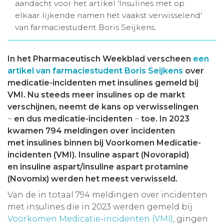
aandacht voor het artikel 'Insulines met op
Aanmelden nieuwsbrief
elkaar lijkende namen het vaakst verwisselend'
van farmaciestudent Boris Seijkens.
Inloggen
In het Pharmaceutisch Weekblad verscheen
een
artikel van farmaciestudent Boris Seijkens
over
Toegang leeromgeving
medicatie-incidenten met insulines gemeld bij
VMI. Nu steeds meer insulines op de markt
verschijnen, neemt de kans op verwisselingen
−
en dus medicatie-incidenten
−
toe. In 2023
kwamen 794 meldingen over incidenten
met insulines binnen bij Voorkomen Medicatie-
incidenten (VMI). Insuline aspart (Novorapid)
en insuline aspart/insuline aspart protamine
(Novomix) werden het meest verwisseld.
Van de in totaal 794 meldingen over incidenten
met insulines die in 2023 werden gemeld bij
Voorkomen Medicatie-incidenten (VMI)
, gingen