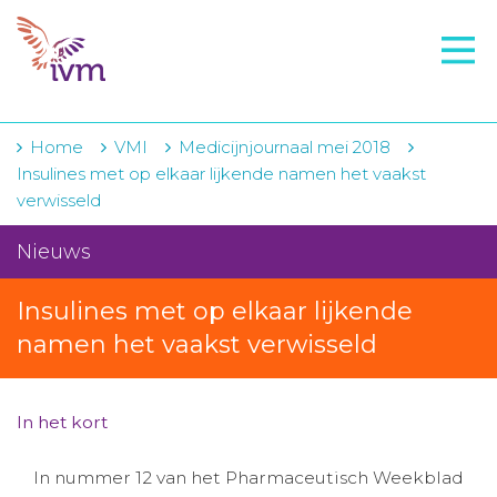
VMI
FTO voorbereiding
IVM-academie
Home
VMI
Medicijnjournaal mei 2018
Insulines met op elkaar lijkende namen het vaakst
Zorginstellingen
verwisseld
Voorschrijfgedrag
Nieuws
Projecten
Insulines met op elkaar lijkende
Over IVM
namen het vaakst verwisseld
Actueel
In het kort
Contact
In nummer 12 van het Pharmaceutisch Weekblad
Winkelwagentje