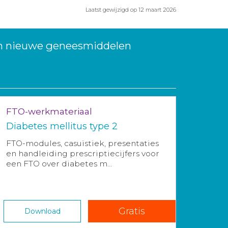
Laatst gewijzigd op 12 maart 2026
ven nieuwe geneesmiddelen
FTO-werkmateriaal
Diabetes mellitus type 2
FTO-modules, casuïstiek, presentaties
en handleiding prescriptiecijfers voor
een FTO over diabetes m...
Gratis
Download