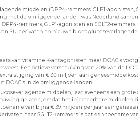
lagende middelen (DPP4-remmers, GLP1-agonisten, SG
lijking met de omliggende landen was Nederland same
 DPP4-remmers, GLP1-agonisten en SGLT2-remmers. Het
ik van SU-derivaten en nieuwe bloedglucoseverlagende
plaats van vitamine K-antagonisten meer DOAC’s voor
weest. Een fictieve verschuiving van 20% van de DDD
 extra stijging van € 30 miljoen aan geneesmiddelkost
an DOAC’s in de omliggende landen.
ucoseverlagende middelen, laat eveneens een grote 
houwing gelaten, omdat het injecteerbare middelen zi
toename van bijna € 39 miljoen per jaar aan geneesm
derivaten naar SGLT2-remmers is dat een toename van 