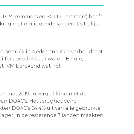
 (DPP4-remmers en SGLT2-remmers) heeft
jking met omliggende landen. Dat blijkt
 gebruik in Nederland zich verhoudt tot
ijfers beschikbaar waren: België,
het IVM berekend wat het
en met 2019. In vergelijking met de
 van DOAC’s. Het terughoudend
akten DOAC’s 64,4% uit van alle gebruikte
 lager. In de resterende 7 landen maakten