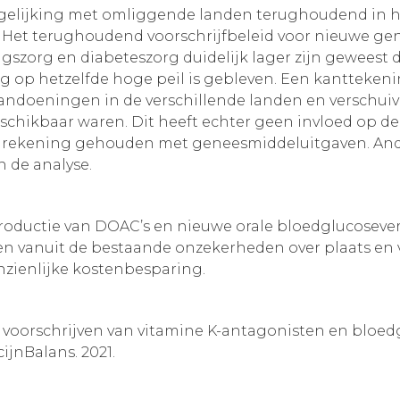
ergelijking met omliggende landen terughoudend in 
 Het terughoudend voorschrijfbeleid voor nieuwe gen
szorg en diabeteszorg duidelijk lager zijn geweest da
rg op hetzelfde hoge peil is gebleven. Een kanttekenin
aandoeningen in de verschillende landen en verschuiv
chikbaar waren. Dit heeft echter geen invloed op de
een rekening gehouden met geneesmiddeluitgaven. And
 de analyse.
ntroductie van DOAC’s en nieuwe orale bloedglucose
igen vanuit de bestaande onzekerheden over plaats en
anzienlijke kostenbesparing.
t voorschrijven van vitamine K-antagonisten en bloe
ijnBalans. 2021.