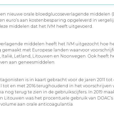
 en nieuwe orale bloedglucoseverlagende middelen
en euro’s aan kostenbesparing opgeleverd in vergeli
deze middelen dat het IVM heeft uitgevoerd.
erlagende middelen heeft het IVM uitgezocht hoe het
ng gemaakt met Europese landen waarvoor voorschrijfc
, Italië, Letland, Litouwen en Noorwegen. Ook heeft 
gaven aan geneesmiddelen.
gonisten is in kaart gebracht voor de jaren 2011 tot 
 tot en met 2016 terughoudend in het voorschrijven
na nog terug te zien in de gebruikscijfers. In 2019 ma
 en Litouwen was het procentuele gebruik van DOAC’s
e volume aan orale anticoagulantia.