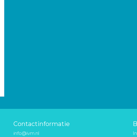
Contactinformatie
B
info@ivm.nl
I