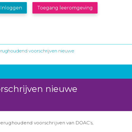
Inloggen
Toegang leeromgeving
terughoudend voorschrijven nieuwe
rschrijven nieuwe
erughoudend voorschrijven van DOAC’s,