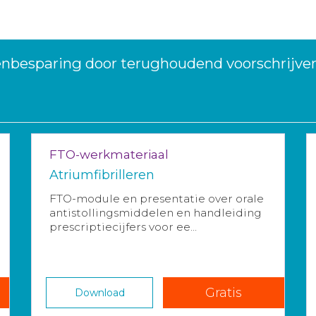
tenbesparing door terughoudend voorschrij
FTO-werkmateriaal
Atriumfibrilleren
FTO-module en presentatie over orale
antistollingsmiddelen en handleiding
prescriptiecijfers voor ee...
Gratis
Download