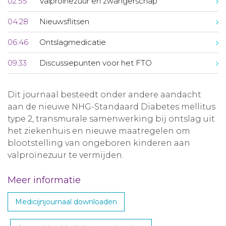
02:55
Valproïnezuur en zwangerschap
04:28
Nieuwsflitsen
06:46
Ontslagmedicatie
09:33
Discussiepunten voor het FTO
Dit journaal besteedt onder andere aandacht
aan de nieuwe NHG-Standaard Diabetes mellitus
type 2, transmurale samenwerking bij ontslag uit
het ziekenhuis en nieuwe maatregelen om
blootstelling van ongeboren kinderen aan
valproïnezuur te vermijden.
Meer informatie
Medicijnjournaal downloaden