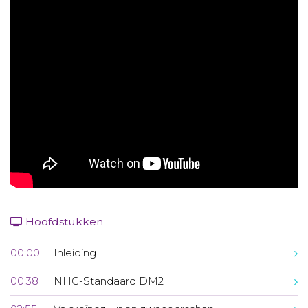
Aanmelden nieuwsbrief
Inloggen
Toegang leeromgeving
Hoofdstukken
00:00
Inleiding
00:38
NHG-Standaard DM2