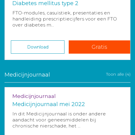
Diabetes mellitus type 2
FTO-modules, casuïstiek, presentaties en
handleiding prescriptiecijfers voor een FTO
over diabetes m...
Gratis
Download
Medicijnjournaal
Toon alle (4)
Medicijnjournaal
Medicijnjournaal mei 2022
In dit Medicijnjournaal is onder andere
aandacht voor geneesmiddelen bij
chronische nierschade, het ...