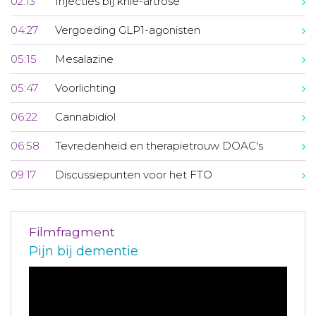
02:13
Injecties bij knie-artrose
04:27
Vergoeding GLP1-agonisten
05:15
Mesalazine
05:47
Voorlichting
06:22
Cannabidiol
06:58
Tevredenheid en therapietrouw DOAC's
09:17
Discussiepunten voor het FTO
Filmfragment
Pijn bij dementie