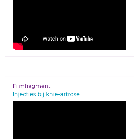
Filmfragment
Injecties bij knie-artrose