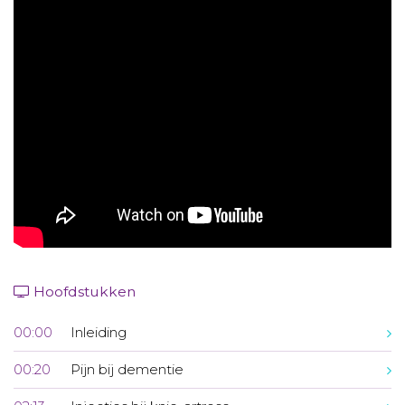
Aanmelden nieuwsbrief
Inloggen
Toegang leeromgeving
Hoofdstukken
00:00
Inleiding
00:20
Pijn bij dementie