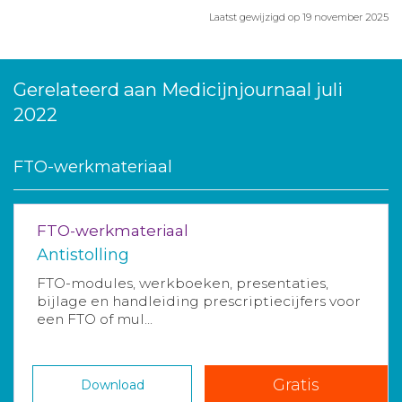
Laatst gewijzigd op 19 november 2025
Gerelateerd aan Medicijnjournaal juli
2022
FTO-werkmateriaal
FTO-werkmateriaal
Antistolling
FTO-modules, werkboeken, presentaties,
bijlage en handleiding prescriptiecijfers voor
een FTO of mul...
Gratis
Download