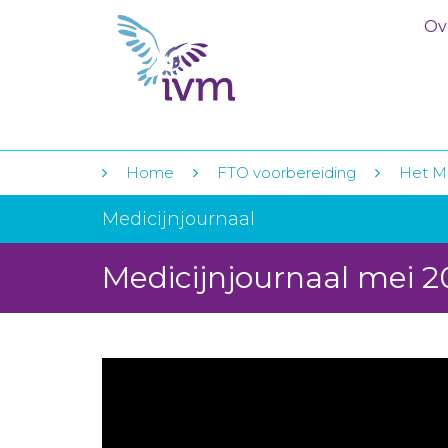
Ov
Home
FTO voorbereiding
Het Me
Medicijnjournaal
Medicijnjournaal mei 2