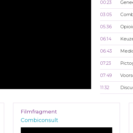
00:23
Genee
03:05
Combi
05:36
Opioï
06:14
Keuze
06:43
Medic
07:23
Pict
07:49
Voors
11:32
Discu
Filmfragment
Combiconsult