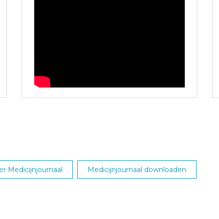
r Medicijnjournaal
Medicijnjournaal downloaden