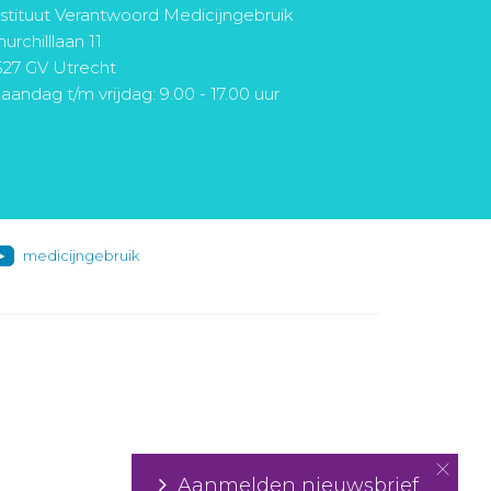
nstituut Verantwoord Medicijngebruik
urchilllaan 11
527 GV Utrecht
aandag t/m vrijdag: 9.00 - 17.00 uur
medicijngebruik
Aanmelden nieuwsbrief