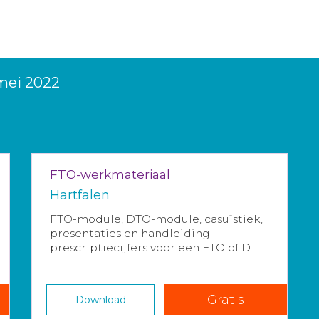
 mei 2022
FTO-werkmateriaal
Hartfalen
FTO-module, DTO-module, casuïstiek,
presentaties en handleiding
prescriptiecijfers voor een FTO of D...
Gratis
Download