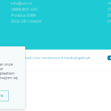
info@ivm.nl
I
0888 800 400
Ch
Postbus 3089
3
3502 GB Utrecht
M
instituut-voor-verantwoord-medicijngebruik
van onze
or
 plaatsen
rwijzen wij
EN