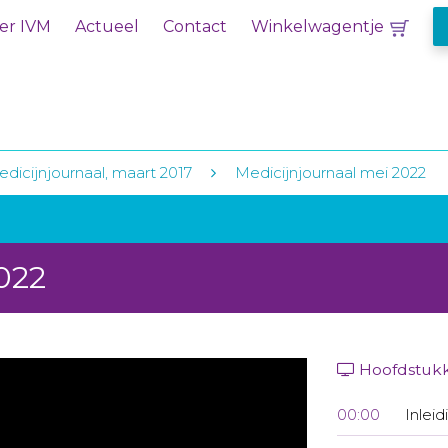
er IVM
Actueel
Contact
Winkelwagentje
dicijnjournaal, maart 2017
Medicijnjournaal mei 2022
022
Hoofdstuk
00:00
Inleid