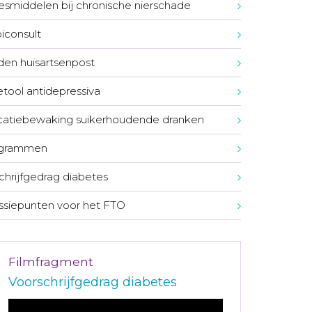
smiddelen bij chronische nierschade
consult
den huisartsenpost
tool antidepressiva
atiebewaking suikerhoudende dranken
ogrammen
chrijfgedrag diabetes
ssiepunten voor het FTO
Filmfragment
Voorschrijfgedrag diabetes