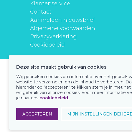
Klantenservice
Contact
Aanmelden nieuwsbrief
Algemene voorwaarden
Privacyverklaring
Cookiebeleid
Deze site maakt gebruik van cookies
instituutverantwoordmedicijngebruik
Wij gebruiken cookies om informatie over het gebruik 
website te verzamelen om de inhoud te verbeteren. Do
hieronder op “accepteren“ te klikken stem je in met het
en gebruik van al onze cookies. Voor meer informatie ve
Onze keurmerken
je naar ons
cookiebeleid
.
ACCEPTEREN
MIJN INSTELLINGEN BEHER