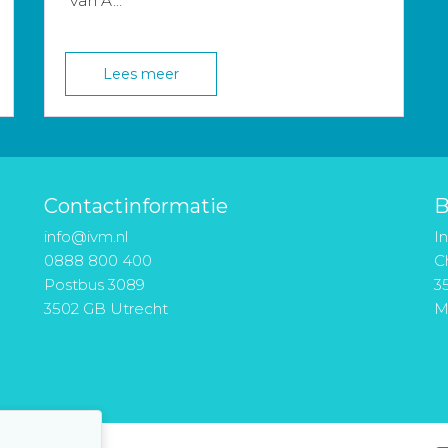
van A...
Lees meer
Contactinformatie
B
info@ivm.nl
I
0888 800 400
Ch
Postbus 3089
3
3502 GB Utrecht
M