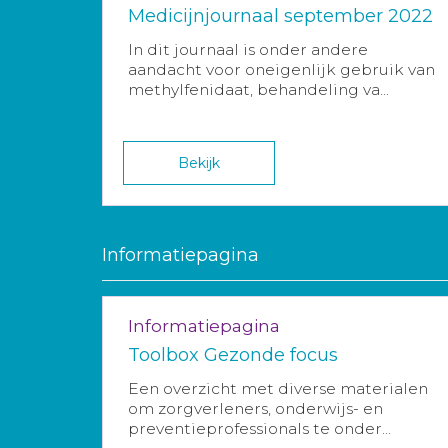
Medicijnjournaal september 2022
In dit journaal is onder andere
aandacht voor oneigenlijk gebruik van
methylfenidaat, behandeling va...
Bekijk
Informatiepagina
Informatiepagina
Toolbox Gezonde focus
Een overzicht met diverse materialen
om zorgverleners, onderwijs- en
preventieprofessionals te onder...