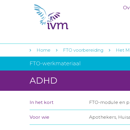
Ov
Home
FTO voorbereiding
Het Me
FTO-werkmateriaal
ADHD
In het kort
FTO-module en pr
Voor wie
Apothekers, Huis