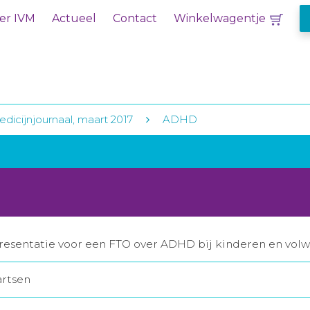
er IVM
Actueel
Contact
Winkelwagentje
dicijnjournaal, maart 2017
ADHD
esentatie voor een FTO over ADHD bij kinderen en volw
artsen