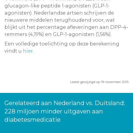
glucagon-like peptide 1-agonisten (GLP-1-
agonisten). Nederlandse artsen schrijven de
nieuwere middelen terughoudend voor, wat
blijkt uit het percentage afleveringen aan DPP-4-
remmers (4,19%) en GLP-1-agonisten (1,56%).
Een volledige toelichting op deze berekening
vindt u
hier
.
Laatst gewijzigd op 19 november 2015
Gerelateerd aan Nederland vs. Duitsland:
228 miljoen minder uitgaven aan
diabetesmedicatie