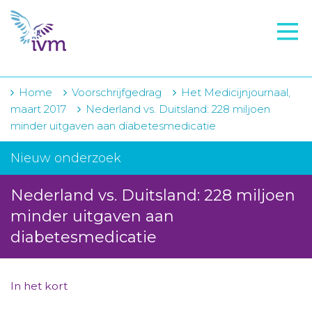
VMI
FTO voorbereiding
IVM-academie
Home
Voorschrijfgedrag
Het Medicijnjournaal,
maart 2017
Nederland vs. Duitsland: 228 miljoen
Zorginstellingen
minder uitgaven aan diabetesmedicatie
Voorschrijfgedrag
Nieuw onderzoek
Projecten
Nederland vs. Duitsland: 228 miljoen
Over IVM
minder uitgaven aan
diabetesmedicatie
Actueel
Contact
In het kort
Winkelwagentje