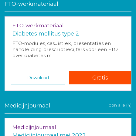
FTO-werkmateriaal
FTO-werkmateriaal
Diabetes mellitus type 2
FTO-modules, casuïstiek, presentaties en
handleiding prescriptiecijfers voor een FTO
over diabetes m...
Gratis
Download
Medicijnjournaal
Toon alle (4)
Medicijnjournaal
Medicijnjournaal mei 2022