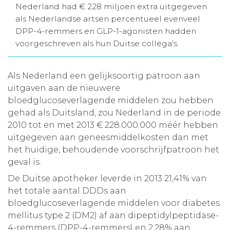
Nederland had € 228 miljoen extra uitgegeven
Aanmelden nieuwsbrief
als Nederlandse artsen percentueel evenveel
DPP-4-remmers en GLP-1-agonisten hadden
voorgeschreven als hun Duitse collega's.
Inloggen
Als Nederland een gelijksoortig patroon aan
Toegang leeromgeving
uitgaven aan de nieuwere
bloedglucoseverlagende middelen zou hebben
gehad als Duitsland, zou Nederland in de periode
2010 tot en met 2013 € 228.000.000 méér hebben
uitgegeven aan geneesmiddelkosten dan met
het huidige, behoudende voorschrijfpatroon het
geval is.
De Duitse apotheker leverde in 2013 21,41% van
het totale aantal DDDs aan
bloedglucoseverlagende middelen voor diabetes
mellitus type 2 (DM2) af aan dipeptidylpeptidase-
4-remmers (DPP-4-remmers) en 2,28% aan