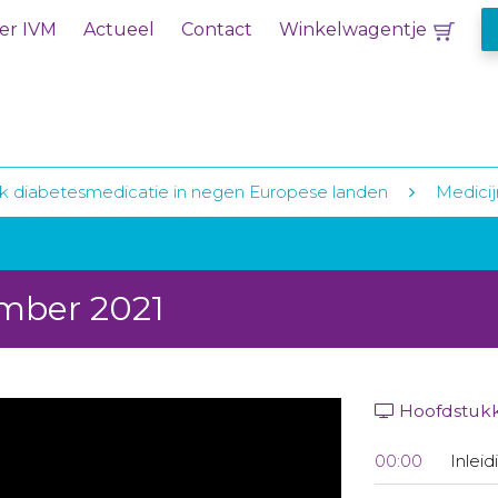
er IVM
Actueel
Contact
Winkelwagentje
k diabetesmedicatie in negen Europese landen
Medicij
ember 2021
Hoofdstuk
00:00
Inleid