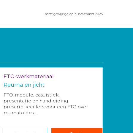
Laatst gewijzigd op 19 november 2025
FTO-werkmateriaal
Reuma en jicht
FTO-module, casuïstiek,
presentatie en handleiding
prescriptiecijfers voor een FTO over
reumatoide a...