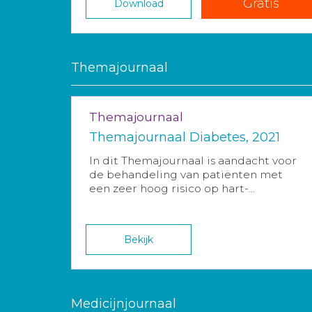
Gratis
Download
Themajournaal
Themajournaal
Themajournaal Diabetes, 2021
In dit Themajournaal is aandacht voor
de behandeling van patiënten met
een zeer hoog risico op hart-...
Bekijk
Medicijnjournaal