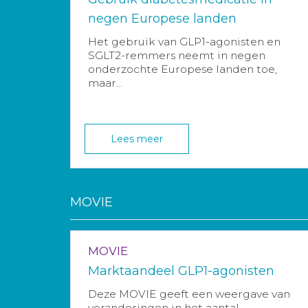
negen Europese landen
Het gebruik van GLP1-agonisten en
SGLT2-remmers neemt in negen
onderzochte Europese landen toe,
maar...
Lees meer
MOVIE
MOVIE
Marktaandeel GLP1-agonisten
Deze MOVIE geeft een weergave van
veranderingen in het aantal