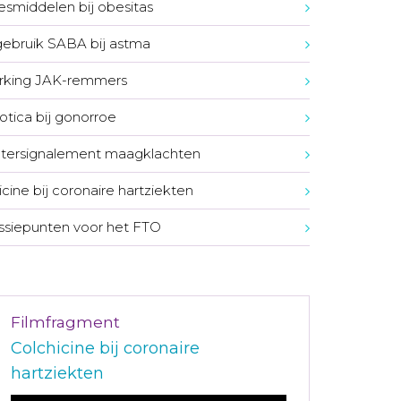
smiddelen bij obesitas
ebruik SABA bij astma
rking JAK-remmers
iotica bij gonorroe
tersignalement maagklachten
icine bij coronaire hartziekten
ssiepunten voor het FTO
Filmfragment
Colchicine bij coronaire
hartziekten