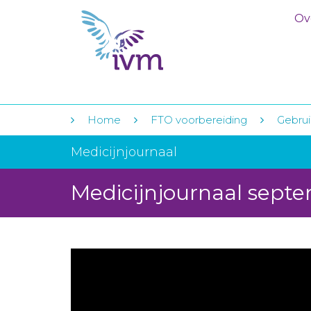
Ov
Home
FTO voorbereiding
Gebrui
Medicijnjournaal
Medicijnjournaal sept