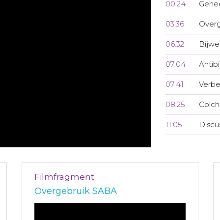
00:24
Genee
03:36
Overg
06:32
Bijwe
07:04
Antib
07:41
Verbe
08:25
Colch
11:05
Discu
Filmfragment
Overgebruik SABA