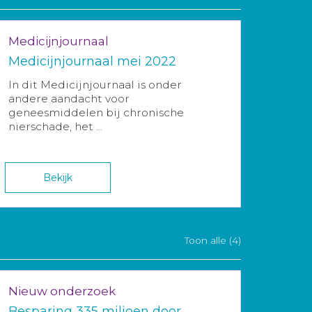
Medicijnjournaal
Medicijnjournaal mei 2022
In dit Medicijnjournaal is onder
andere aandacht voor
geneesmiddelen bij chronische
nierschade, het ...
Bekijk
Toon alle (4)
Nieuw onderzoek
Besparing 335 miljoen door