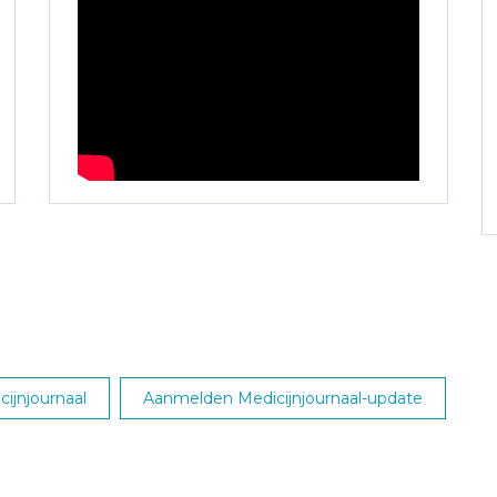
ijnjournaal
Aanmelden Medicijnjournaal-update