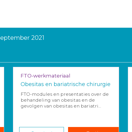
 september 2021
FTO-werkmateriaal
Obesitas en bariatrische chirurgie
FTO-modules en presentaties over de
behandeling van obesitas en de
gevolgen van obesitas en bariatri...