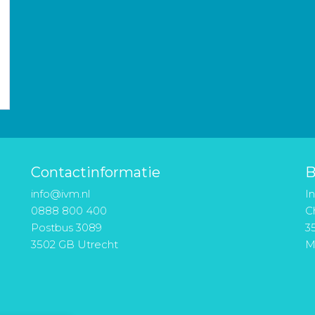
Contactinformatie
B
info@ivm.nl
I
0888 800 400
Ch
Postbus 3089
3
3502 GB Utrecht
M