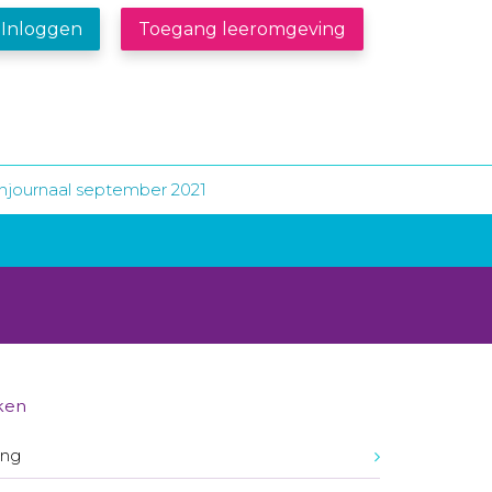
Inloggen
Toegang leeromgeving
njournaal september 2021
ken
ing