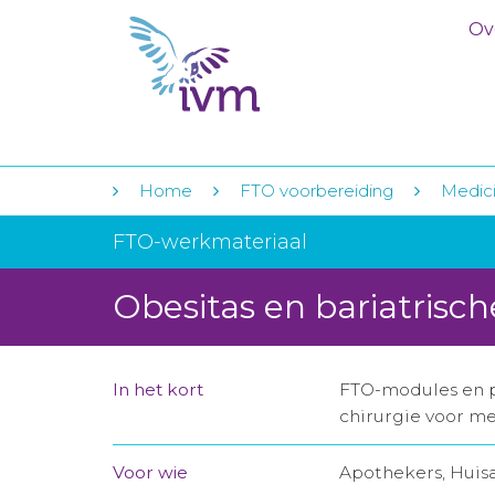
Ov
Home
FTO voorbereiding
Medici
FTO-werkmateriaal
Obesitas en bariatrisch
In het kort
FTO-modules en pr
chirurgie voor m
Voor wie
Apothekers, Huis