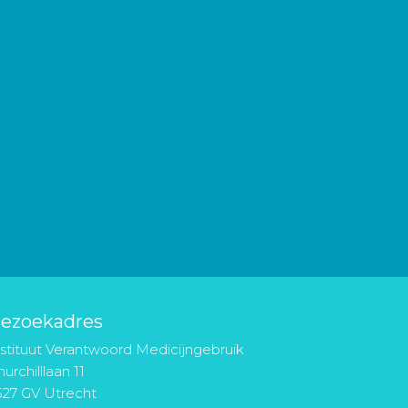
ezoekadres
nstituut Verantwoord Medicijngebruik
urchilllaan 11
527 GV Utrecht