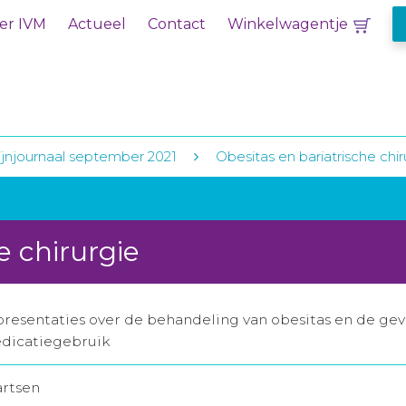
er IVM
Actueel
Contact
Winkelwagentje
jnjournaal september 2021
Obesitas en bariatrische chir
e chirurgie
esentaties over de behandeling van obesitas en de gevo
edicatiegebruik
artsen