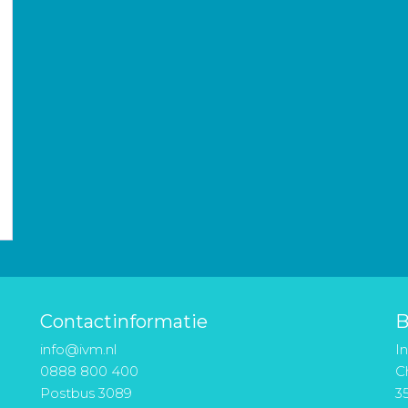
Contactinformatie
B
info@ivm.nl
I
0888 800 400
Ch
Postbus 3089
3