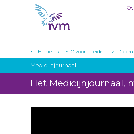
Ov
Home
FTO voorbereiding
Gebrui
Medicijnjournaal
Het Medicijnjournaal, 