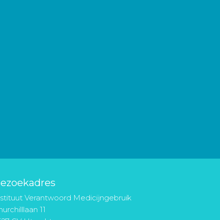
ezoekadres
nstituut Verantwoord Medicijngebruik
urchilllaan 11