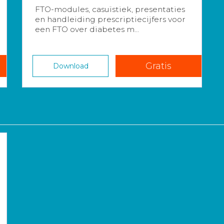
FTO-modules, casuïstiek, presentaties
en handleiding prescriptiecijfers voor
een FTO over diabetes m...
Gratis
Download