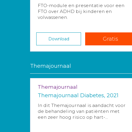
FTO-module en presentatie voor een
FTO over ADHD bij kinderen en
volwassenen.
Gratis
Download
Themajournaal
Themajournaal
Themajournaal Diabetes, 2021
In dit Themajournaal is aandacht voor
de behandeling van patiënten met
een zeer hoog risico op hart-...