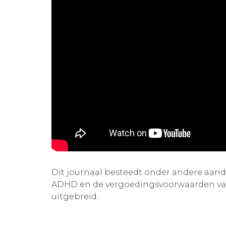
Dit journaal besteedt onder andere aand
ADHD en de vergoedingsvoorwaarden van
uitgebreid.