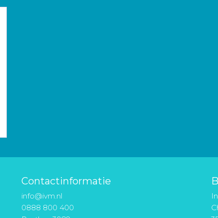
Contactinformatie
B
info@ivm.nl
I
0888 800 400
Ch