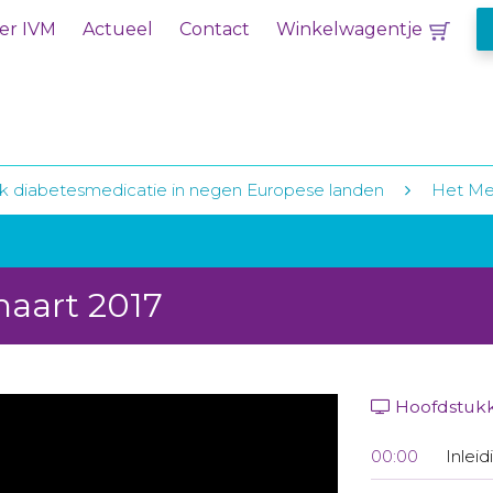
er IVM
Actueel
Contact
Winkelwagentje
k diabetesmedicatie in negen Europese landen
Het Med
maart 2017
Hoofdstuk
00:00
Inleid