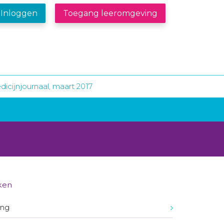
Inloggen
Toegang leeromgeving
icijnjournaal, maart 2017
ken
ing