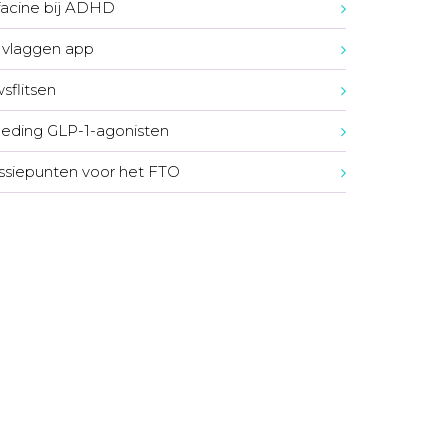
acine bij ADHD
vlaggen app
sflitsen
eding GLP-1-agonisten
ssiepunten voor het FTO