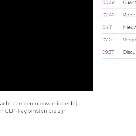
00:38
Guanf
02:40
Rode 
04:11
Nieuw
07:01
Vergo
09:37
Discu
acht aan een nieuw middel bij
 GLP-1-agonisten die zijn