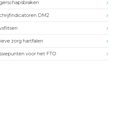
gerschapsbraken
chrijfindicatoren DM2
sflitsen
tieve zorg hartfalen
ssiepunten voor het FTO