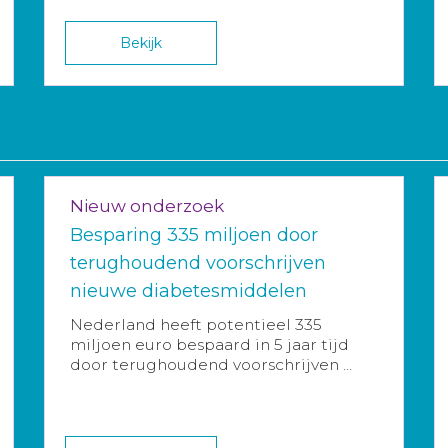
Bekijk
Nieuw onderzoek
Besparing 335 miljoen door
terughoudend voorschrijven
nieuwe diabetesmiddelen
Nederland heeft potentieel 335
miljoen euro bespaard in 5 jaar tijd
door terughoudend voorschrijven ...