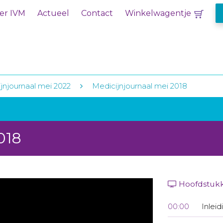
er IVM
Actueel
Contact
Winkelwagentje
jnjournaal mei 2022
Medicijnjournaal mei 2018
018
Hoofdstuk
00:00
Inleid