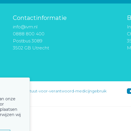
Contactinformatie
B
info@ivm.nl
I
0888 800 400
Ch
Postbus 3089
3
3502 GB Utrecht
M
instituut-voor-verantwoord-medicijngebruik
van onze
or
 plaatsen
rwijzen wij