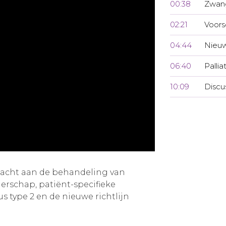
00:38
Zwan
02:21
Voors
04:44
Nieuw
06:40
Pallia
10:09
Discu
dacht aan de behandeling van
erschap, patiënt-specifieke
us type 2 en de nieuwe richtlijn