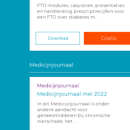
FTO-modules, casuïstiek, presentaties
en handleiding prescriptiecijfers voor
een FTO over diabetes m...
Gratis
Download
Medicijnjournaal
Medicijnjournaal
Medicijnjournaal mei 2022
In dit Medicijnjournaal is onder
andere aandacht voor
geneesmiddelen bij chronische
nierschade, het ...