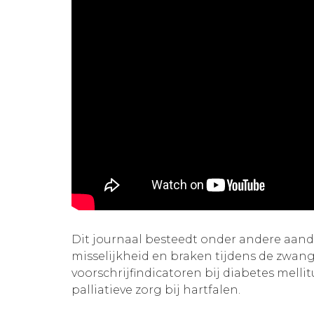
Dit journaal besteedt onder andere aan
misselijkheid en braken tijdens de zwang
voorschrijfindicatoren bij diabetes mellit
palliatieve zorg bij hartfalen.