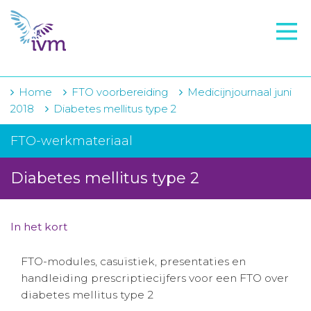
VMI
FTO voorbereiding
IVM-academie
Home
FTO voorbereiding
Medicijnjournaal juni
2018
Diabetes mellitus type 2
Zorginstellingen
FTO-werkmateriaal
Voorschrijfgedrag
Diabetes mellitus type 2
Projecten
Over IVM
In het kort
Actueel
FTO-modules, casuïstiek, presentaties en
Contact
handleiding prescriptiecijfers voor een FTO over
diabetes mellitus type 2
Winkelwagentje