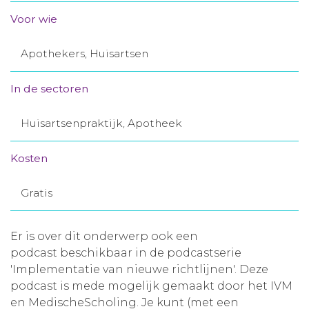
Aanmelden nieuwsbrief
Voor wie
Apothekers, Huisartsen
Inloggen
In de sectoren
Toegang leeromgeving
Huisartsenpraktijk, Apotheek
Kosten
Gratis
Er is over dit onderwerp ook een
podcast beschikbaar in de podcastserie
'Implementatie van nieuwe richtlijnen'. Deze
podcast is mede mogelijk gemaakt door het IVM
en MedischeScholing. Je kunt (met een