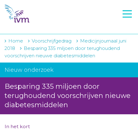
VMI
FTO voorbereiding
IVM-academie
Home
Voorschrijfgedrag
Medicijnjournaal juni
2018
Besparing 335 miljoen door terughoudend
Zorginstellingen
voorschrijven nieuwe diabetesmiddelen
Voorschrijfgedrag
Nieuw onderzoek
Projecten
Besparing 335 miljoen door
Over IVM
terughoudend voorschrijven nieuwe
diabetesmiddelen
Actueel
Contact
In het kort
Winkelwagentje