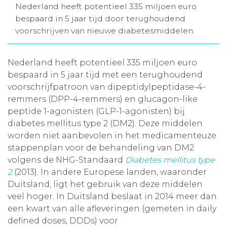
Nederland heeft potentieel 335 miljoen euro
Aanmelden nieuwsbrief
bespaard in 5 jaar tijd door terughoudend
voorschrijven van nieuwe diabetesmiddelen.
Inloggen
Nederland heeft potentieel 335 miljoen euro
bespaard in 5 jaar tijd met een terughoudend
Toegang leeromgeving
voorschrijfpatroon van dipeptidylpeptidase-4-
remmers (DPP-4-remmers) en glucagon-like
peptide 1-agonisten (GLP-1-agonisten) bij
diabetes mellitus type 2 (DM2). Deze middelen
worden niet aanbevolen in het medicamenteuze
stappenplan voor de behandeling van DM2
volgens de NHG-Standaard
Diabetes mellitus type
2
(2013)
.
In andere Europese landen, waaronder
Duitsland, ligt het gebruik van deze middelen
veel hoger. In Duitsland beslaat in 2014 meer dan
een kwart van alle afleveringen (gemeten in daily
defined doses, DDDs) voor