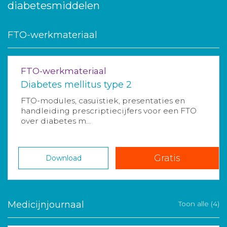
diabetesmiddelen
FTO-werkmateriaal
FTO-werkmateriaal
Diabetes mellitus type 2
FTO-modules, casuïstiek, presentaties en
handleiding prescriptiecijfers voor een FTO
over diabetes m...
Gratis
Download
Medicijnjournaal
Toon alle (4)