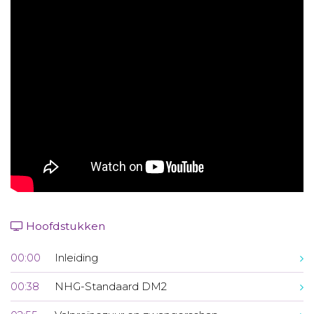
Aanmelden nieuwsbrief
Inloggen
Toegang leeromgeving
Hoofdstukken
00:00
Inleiding
00:38
NHG-Standaard DM2