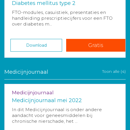
Diabetes mellitus type 2
FTO-modules, casuïstiek, presentaties en
handleiding prescriptiecijfers voor een FTO
over diabetes m...
Gratis
Download
Medicijnjournaal
Toon alle (4)
Medicijnjournaal
Medicijnjournaal mei 2022
In dit Medicijnjournaal is onder andere
aandacht voor geneesmiddelen bij
chronische nierschade, het ...