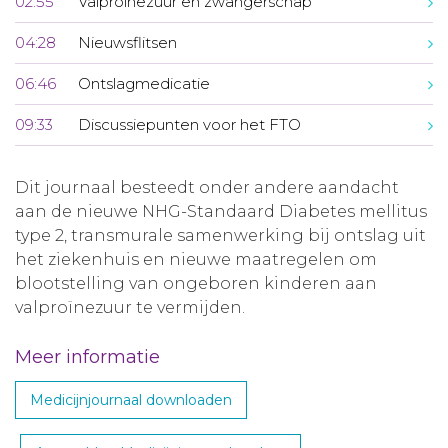
02:55
Valproïnezuur en zwangerschap
04:28
Nieuwsflitsen
06:46
Ontslagmedicatie
09:33
Discussiepunten voor het FTO
Dit journaal besteedt onder andere aandacht
aan de nieuwe NHG-Standaard Diabetes mellitus
type 2, transmurale samenwerking bij ontslag uit
het ziekenhuis en nieuwe maatregelen om
blootstelling van ongeboren kinderen aan
valproïnezuur te vermijden.
Meer informatie
Medicijnjournaal downloaden