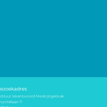
ezoekadres
nstituut Verantwoord Medicijngebruik
urchilllaan 11