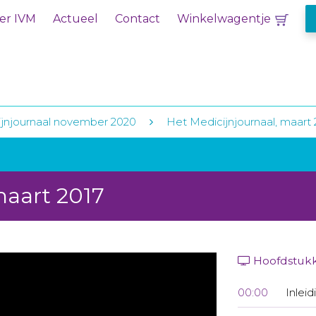
er IVM
Actueel
Contact
Winkelwagentje
jnjournaal november 2020
Het Medicijnjournaal, maart 
maart 2017
Hoofdstuk
00:00
Inleid