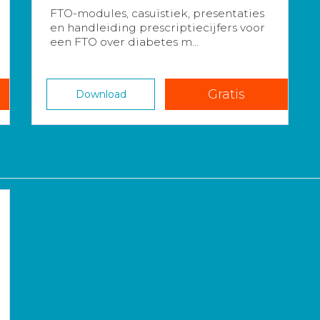
FTO-modules, casuïstiek, presentaties
en handleiding prescriptiecijfers voor
een FTO over diabetes m...
Gratis
Download