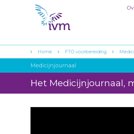
Ov
Home
FTO voorbereiding
Medici
Medicijnjournaal
Het Medicijnjournaal, 