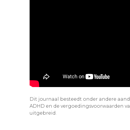
Dit journaal besteedt onder andere aand
ADHD en de vergoedingsvoorwaarden van
uitgebreid.