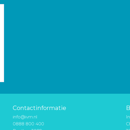
Contactinformatie
B
info@ivm.nl
I
0888 800 400
Ch