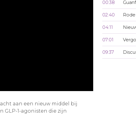
00:38
Guanf
02:40
Rode 
04:11
Nieuw
07:01
Vergo
09:37
Discu
acht aan een nieuw middel bij
 GLP-1-agonisten die zijn