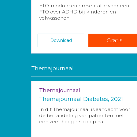
FTO-module en presentatie voor een
FTO over ADHD bij kinderen en
volwassenen.
Gratis
Download
Themajournaal
Themajournaal
Themajournaal Diabetes, 2021
In dit Themajournaal is aandacht voor
de behandeling van patiënten met
een zeer hoog risico op hart-...