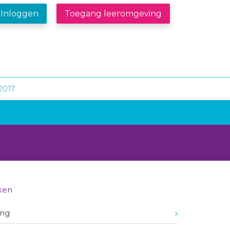
Inloggen
Toegang leeromgeving
2017
ken
ing