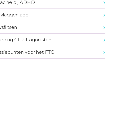
acine bij ADHD
vlaggen app
sflitsen
eding GLP-1-agonisten
ssiepunten voor het FTO