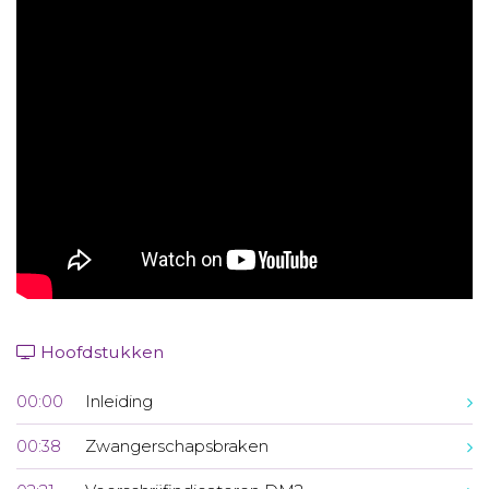
Aanmelden nieuwsbrief
Inloggen
Toegang leeromgeving
Hoofdstukken
00:00
Inleiding
00:38
Zwangerschapsbraken