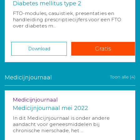
Diabetes mellitus type 2
FTO-modules, casuïstiek, presentaties en
handleiding prescriptiecijfers voor een FTO
over diabetes m...
Gratis
Download
Medicijnjournaal
Toon alle (4)
Medicijnjournaal
Medicijnjournaal mei 2022
In dit Medicijnjournaal is onder andere
aandacht voor geneesmiddelen bij
chronische nierschade, het ...