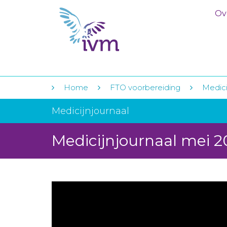
Ov
Home
FTO voorbereiding
Medicij
Medicijnjournaal
Medicijnjournaal mei 2