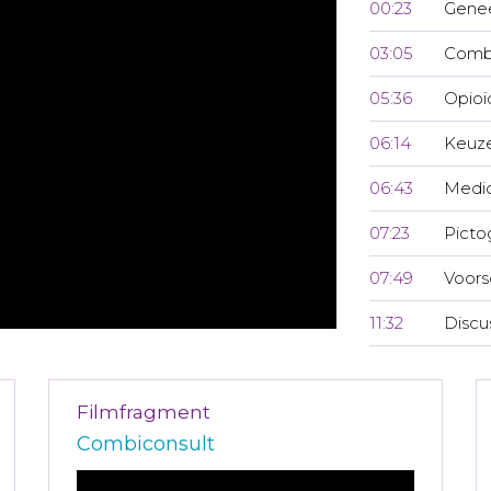
00:23
Genee
03:05
Combi
05:36
Opioï
06:14
Keuze
06:43
Medic
07:23
Pict
07:49
Voors
11:32
Discu
Filmfragment
Combiconsult