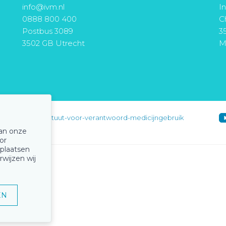
info@ivm.nl
I
0888 800 400
Ch
Postbus 3089
3
3502 GB Utrecht
M
instituut-voor-verantwoord-medicijngebruik
van onze
or
 plaatsen
rwijzen wij
EN