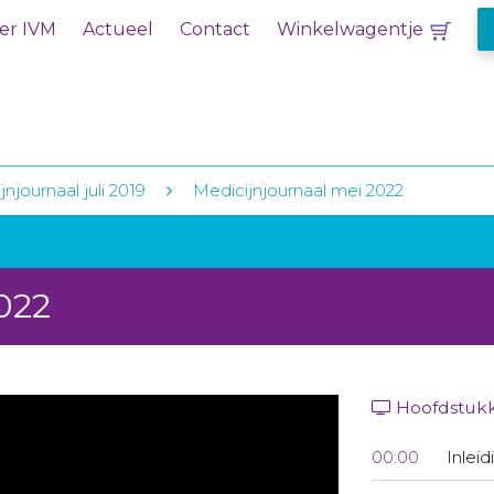
er IVM
Actueel
Contact
Winkelwagentje
njournaal juli 2019
Medicijnjournaal mei 2022
022
Hoofdstuk
00:00
Inleid