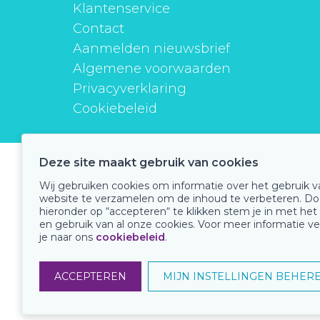
Klantenservice
Contact
Aanmelden nieuwsbrief
Algemene voorwaarden
Privacyverklaring
Cookiebeleid
Deze site maakt gebruik van cookies
instituutverantwoordmedicijngebruik
Wij gebruiken cookies om informatie over het gebruik 
website te verzamelen om de inhoud te verbeteren. Do
hieronder op “accepteren“ te klikken stem je in met het
en gebruik van al onze cookies. Voor meer informatie ve
Onze keurmerken
je naar ons
cookiebeleid
.
ACCEPTEREN
MIJN INSTELLINGEN BEHER