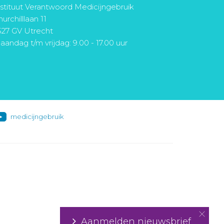
nstituut Verantwoord Medicijngebruik
urchilllaan 11
527 GV Utrecht
aandag t/m vrijdag: 9.00 - 17.00 uur
medicijngebruik
Aanmelden nieuwsbrief