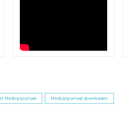
r Medicijnjournaal
Medicijnjournaal downloaden