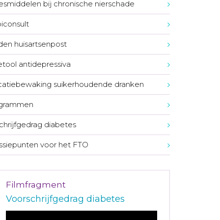
smiddelen bij chronische nierschade
consult
den huisartsenpost
tool antidepressiva
atiebewaking suikerhoudende dranken
ogrammen
chrijfgedrag diabetes
ssiepunten voor het FTO
Filmfragment
Voorschrijfgedrag diabetes