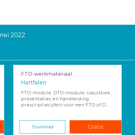
 mei 2022
FTO-werkmateriaal
Hartfalen
FTO-module, DTO-module, casuïstiek,
presentaties en handleiding
prescriptiecijfers voor een FTO of D...
Gratis
Download