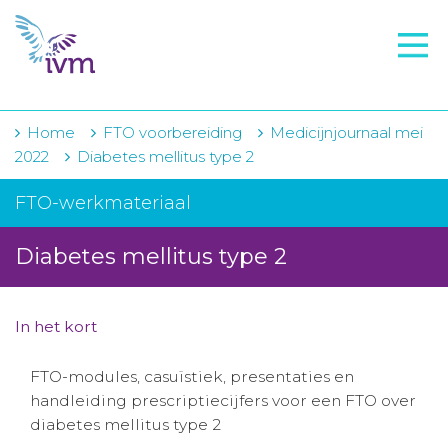
VMI
FTO voorbereiding
IVM-academie
Home
FTO voorbereiding
Medicijnjournaal mei
2022
Diabetes mellitus type 2
Zorginstellingen
FTO-werkmateriaal
Voorschrijfgedrag
Diabetes mellitus type 2
Projecten
Over IVM
In het kort
Actueel
FTO-modules, casuïstiek, presentaties en
Contact
handleiding prescriptiecijfers voor een FTO over
diabetes mellitus type 2
Winkelwagentje