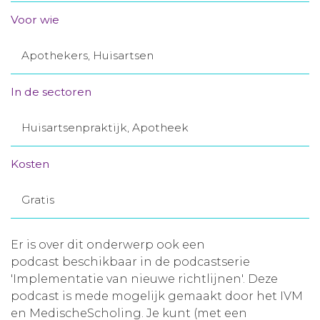
Aanmelden nieuwsbrief
Voor wie
Apothekers, Huisartsen
Inloggen
In de sectoren
Toegang leeromgeving
Huisartsenpraktijk, Apotheek
Kosten
Gratis
Er is over dit onderwerp ook een
podcast beschikbaar in de podcastserie
'Implementatie van nieuwe richtlijnen'. Deze
podcast is mede mogelijk gemaakt door het IVM
en MedischeScholing. Je kunt (met een