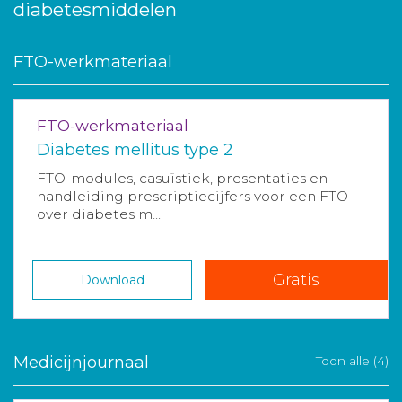
diabetesmiddelen
FTO-werkmateriaal
FTO-werkmateriaal
Diabetes mellitus type 2
FTO-modules, casuïstiek, presentaties en
handleiding prescriptiecijfers voor een FTO
over diabetes m...
Gratis
Download
Medicijnjournaal
Toon alle (4)