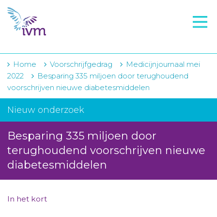
VMI
FTO voorbereiding
IVM-academie
Home
Voorschrijfgedrag
Medicijnjournaal mei
2022
Besparing 335 miljoen door terughoudend
Zorginstellingen
voorschrijven nieuwe diabetesmiddelen
Voorschrijfgedrag
Nieuw onderzoek
Projecten
Besparing 335 miljoen door
Over IVM
terughoudend voorschrijven nieuwe
diabetesmiddelen
Actueel
Contact
In het kort
Winkelwagentje