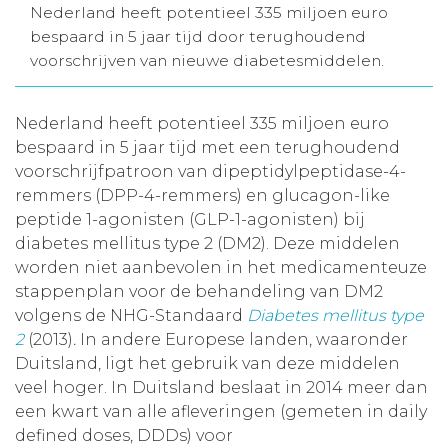
Nederland heeft potentieel 335 miljoen euro
Aanmelden nieuwsbrief
bespaard in 5 jaar tijd door terughoudend
voorschrijven van nieuwe diabetesmiddelen.
Inloggen
Nederland heeft potentieel 335 miljoen euro
bespaard in 5 jaar tijd met een terughoudend
Toegang leeromgeving
voorschrijfpatroon van dipeptidylpeptidase-4-
remmers (DPP-4-remmers) en glucagon-like
peptide 1-agonisten (GLP-1-agonisten) bij
diabetes mellitus type 2 (DM2). Deze middelen
worden niet aanbevolen in het medicamenteuze
stappenplan voor de behandeling van DM2
volgens de NHG-Standaard
Diabetes mellitus type
2
(2013)
.
In andere Europese landen, waaronder
Duitsland, ligt het gebruik van deze middelen
veel hoger. In Duitsland beslaat in 2014 meer dan
een kwart van alle afleveringen (gemeten in daily
defined doses, DDDs) voor