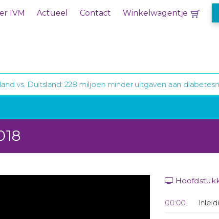
er IVM
Actueel
Contact
Winkelwagentje
and vs. Duitsland: 228 miljoen minder uitgaven aan diabetes
018
Hoofdstuk
00:00
Inleid