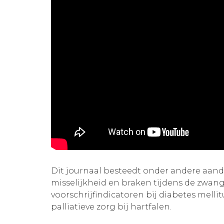
Dit journaal besteedt onder andere aan
misselijkheid en braken tijdens de zwang
voorschrijfindicatoren bij diabetes mellit
palliatieve zorg bij hartfalen.