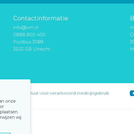
Contactinformatie
B
info@ivm.nl
I
0888 800 400
Ch
Postbus 3089
3
3502 GB Utrecht
M
instituut-voor-verantwoord-medicijngebruik
van onze
or
 plaatsen
rwijzen wij