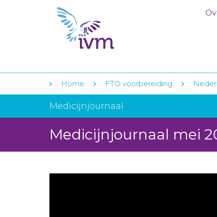
Ov
Home
FTO voorbereiding
Nederl
Medicijnjournaal
Medicijnjournaal mei 2