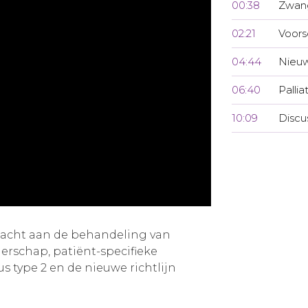
00:38
Zwan
02:21
Voors
04:44
Nieuw
06:40
Pallia
10:09
Discu
dacht aan de behandeling van
erschap, patiënt-specifieke
us type 2 en de nieuwe richtlijn