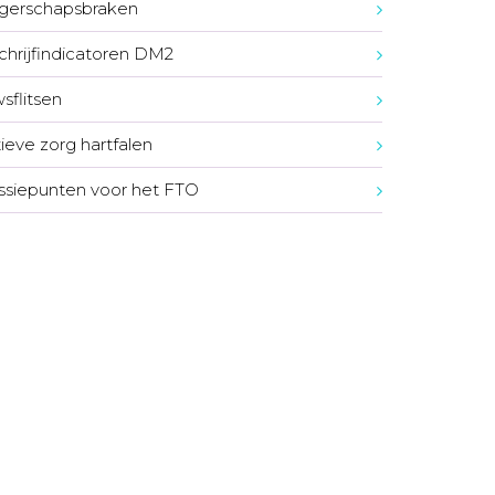
gerschapsbraken
chrijfindicatoren DM2
sflitsen
tieve zorg hartfalen
ssiepunten voor het FTO