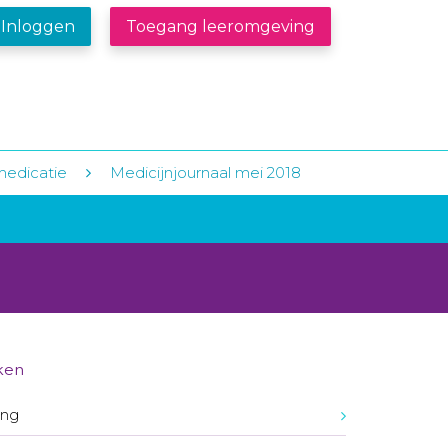
Inloggen
Toegang leeromgeving
medicatie
Medicijnjournaal mei 2018
ken
ing