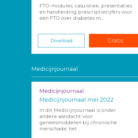
FTO-modules, casuïstiek, presentaties
en handleiding prescriptiecijfers voor
een FTO over diabetes m...
Gratis
Download
Medicijnjournaal
Medicijnjournaal
Medicijnjournaal mei 2022
In dit Medicijnjournaal is onder
andere aandacht voor
geneesmiddelen bij chronische
nierschade, het ...