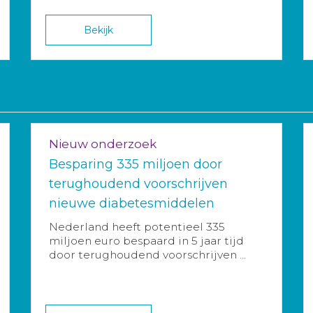
Bekijk
Nieuw onderzoek
Besparing 335 miljoen door
terughoudend voorschrijven
nieuwe diabetesmiddelen
Nederland heeft potentieel 335
miljoen euro bespaard in 5 jaar tijd
door terughoudend voorschrijven ...