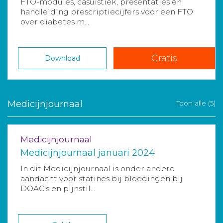
FTO-modules, casuïstiek, presentaties en
handleiding prescriptiecijfers voor een FTO
over diabetes m...
Gratis
Download
Medicijnjournaal
Toon alle (5)
Medicijnjournaal
Medicijnjournaal januari 2024
In dit Medicijnjournaal is onder andere
aandacht voor statines bij bloedingen bij
DOAC's en pijnstil...