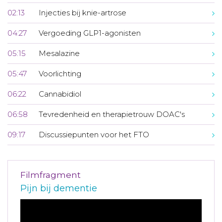
02:13
Injecties bij knie-artrose
04:27
Vergoeding GLP1-agonisten
05:15
Mesalazine
05:47
Voorlichting
06:22
Cannabidiol
06:58
Tevredenheid en therapietrouw DOAC's
09:17
Discussiepunten voor het FTO
Filmfragment
Pijn bij dementie