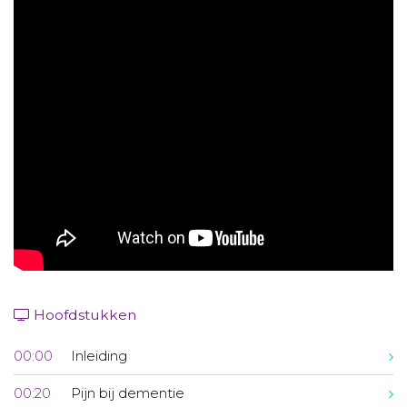
Aanmelden nieuwsbrief
Inloggen
Toegang leeromgeving
Hoofdstukken
00:00
Inleiding
00:20
Pijn bij dementie