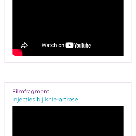
Filmfragment
Injecties bij knie-artrose