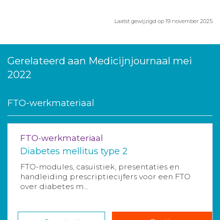
Laatst gewijzigd op 19 november 2025
Gerelateerd aan Medicijnjournaal mei
2022
FTO-werkmateriaal
FTO-werkmateriaal
Diabetes mellitus type 2
FTO-modules, casuïstiek, presentaties en
handleiding prescriptiecijfers voor een FTO
over diabetes m...