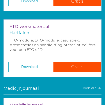
Gratis
Download
FTO-werkmateriaal
Hartfalen
FTO-module, DTO-module, casuïstiek,
presentaties en handleiding prescriptiecijfers
voor een FTO of D...
Gratis
Download
Medicijnjournaal
Toon alle (4)
Medicijnjournaal