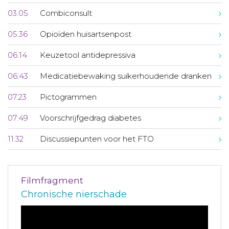
03:05
Combiconsult
05:36
Opioïden huisartsenpost
06:14
Keuzetool antidepressiva
06:43
Medicatiebewaking suikerhoudende dranken
07:23
Pictogrammen
07:49
Voorschrijfgedrag diabetes
11:32
Discussiepunten voor het FTO
Filmfragment
Chronische nierschade