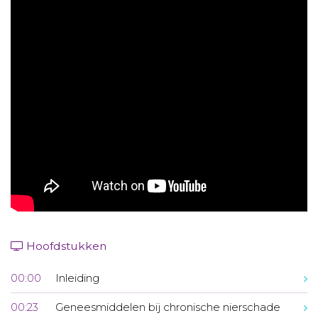
Aanmelden nieuwsbrief
Inloggen
Toegang leeromgeving
Hoofdstukken
00:00
Inleiding
00:23
Geneesmiddelen bij chronische nierschade