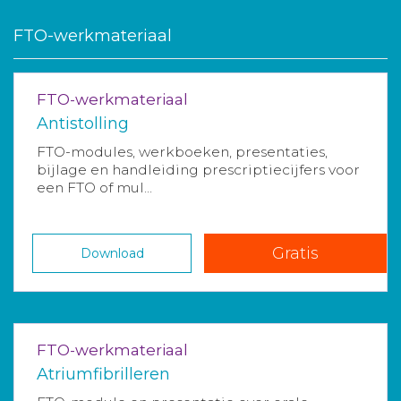
FTO-werkmateriaal
FTO-werkmateriaal
Antistolling
FTO-modules, werkboeken, presentaties,
bijlage en handleiding prescriptiecijfers voor
een FTO of mul...
Gratis
Download
FTO-werkmateriaal
Atriumfibrilleren