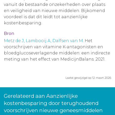
vanuit de bestaande onzekerheden over plaats
en veiligheid van nieuwe middelen. Bijkomend
voordeel is dat dit leidt tot aanzienlijke
kostenbesparing.
Bron
Metz de J, Lambooij A, Dalfsen van M
. Het
voorschrijven van vitamine K-antagonisten en
bloedglucoseverlagende middelen: een indirecte
meting van het effect van MedicijnBalans. 2021.
Laatst gewijzigd op 12 maart 2026
Gerelateerd aan Aanzienlijke
kostenbesparing door terughoudend
voorschrijven nieuwe geneesmiddelen